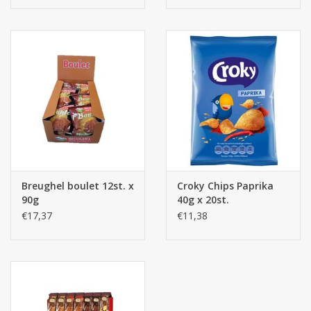
Breughel boulet 12st. x
Croky Chips Paprika
90g
40g x 20st.
€17,37
€11,38