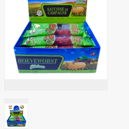
Botanicals
Snoeppot-Snoep
Kassarollen
Cleaning-producten
Relatiegeschenken
Koffiemachines
Verpakking
Kantoorbenodigdheden