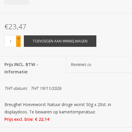
Batterijen
€23,47
Corona
+
TOEVOEGEN AAN WINKELWAGEN
-
Sinterklaassnoep
Carnavalssnoep
Prijs INCL. BTW -
Reviews
(0)
Informatie:
Paasgeschenken
THT-datum:
THT 19/11/2026
Merken
Breughel Hoeveworst Natuur droge worst 50g x 20st. in
displaydoos. Te bewaren op kamertemperatuur.
Prijs excl. btw: € 22,14