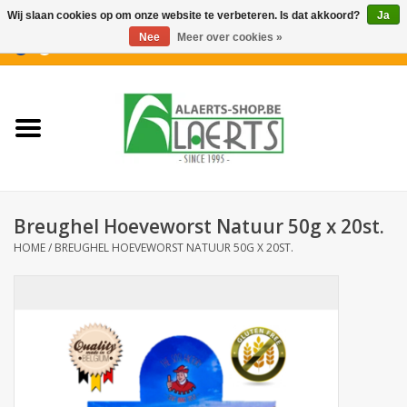
Wij slaan cookies op om onze website te verbeteren. Is dat akkoord?
Ja
Nee
Meer over cookies »
0 Artikelen - €0,00
Home
Nieuwigheden
PROMOTIES
Breughel Hoeveworst Natuur 50g x 20st.
Koffiekoekjes
HOME
/
BREUGHEL HOEVEWORST NATUUR 50G X 20ST.
Confiserie
Dranken
Aperitiefkoekjes