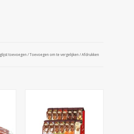
glijst toevoegen
/
Toevoegen om te vergelijken
/
Afdrukken
t.
Côte d'Or Assorti 56st.
GEN
TOEVOEGEN AAN WINKELWAGEN