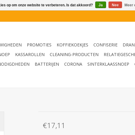
kies op om onze website te verbeteren. Is dat akkoord?
Ja
Nee
Meer 
WIGHEDEN
PROMOTIES
KOFFIEKOEKJES
CONFISERIE
DRAN
NOEP
KASSAROLLEN
CLEANING-PRODUCTEN
RELATIEGESCH
NODIGDHEDEN
BATTERIJEN
CORONA
SINTERKLAASSNOEP
€17,11