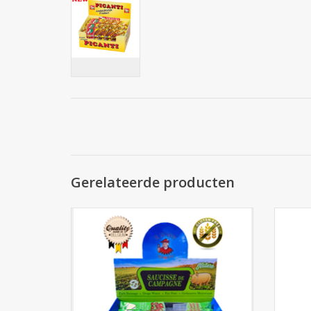
Gerelateerde producten
Breughel Hoeveworst Natuur droge worst
50g x 20st.
TO
TOEVOEGEN AAN WINKELWAGEN