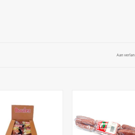
Aan verlan
Breughel boulet 12st. x 90g
Breughel Salametti Pikant 12s
EVOEGEN AAN WINKELWAGEN
TOEVOEGEN AAN WINKELWA