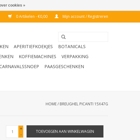
over cookies »
0 Artikelen - €0,00
Mijn account / Registreren
KEN
APERITIEFKOEKJES
BOTANICALS
ENKEN
KOFFIEMACHINES
VERPAKKING
CARNAVALSSNOEP
PAASGESCHENKEN
HOME
/
BREUGHEL PICANTI 15X47G
+
TOEVOEGEN AAN WINKELWAGEN
-