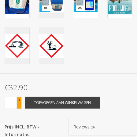
Batterijen
Corona
Sinterklaassnoep
Carnavalssnoep
Paasgeschenken
€32,90
Merken
+
TOEVOEGEN AAN WINKELWAGEN
-
Prijs INCL. BTW -
Reviews
(0)
Informatie: