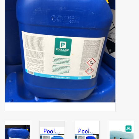
Botanicals
Snoeppot-Snoep
Kassarollen
Cleaning-producten
Relatiegeschenken
Koffiemachines
Verpakking
Kantoorbenodigdheden