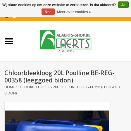
Wij slaan cookies op om onze website te verbeteren. Is dat akkoord?
Ja
Nee
Meer over cookies »
0 Artikelen - €0,00
Home
Nieuwigheden
PROMOTIES
Chloorbleekloog 20L Poolline BE-REG-
Koffiekoekjes
00358 (leeggoed bidon)
HOME
/
CHLOORBLEEKLOOG 20L POOLLINE BE-REG-00358 (LEEGGOED
BIDON)
Confiserie
Dranken
Aperitiefkoekjes