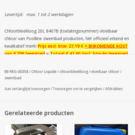
Levertijd:
max. 1 tot 2 werkdagen
Chloorbleekloog 20L 8407B (toelatingsnummer) vloeibaar
chloor van Poolline zwembad producten, hèt officieel erkend en
kwalitatief merk!
Prijs excl. btw: 27,19 €
+ BIJKOMENDE KOST
van 8,70€ leeggoed
=
Totaal € 41,60 (incl. btw én leeggoed
bidon)
De Bèste Marktprijs voor levering aan huis, snelle
levering max. 2 werkdagen!
BE-REG-00358
/
Chloor Liquide
/
chloorbleekloog
/
vloeibaar chloor
/
zwembad
Wenst u hetzelfde product zonder leeggoedkost te kopen
in wegwerp bidon:
klik hier of zie onderaan
Aan verlanglijst toevoegen
/
Toevoegen om te vergelijken
/
Afdrukken
Afhaling mogelijk na online bestelling OF levering aan huis
in de BENELUX.
Levering is inclusief transportverzekering
voor ADR vloeistoffen binnen 2 werkdagen, u bent gerust!
Gerelateerde producten
Erkend algen en kiemdodend middel voor de sterilisatie van het
zwembadwater. Product gebruiken en toevoegen zoals
voorgeschreven op het etiket. Product erkenningsnummer
BE-