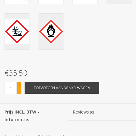
Batterijen
Corona
Sinterklaassnoep
Carnavalssnoep
€35,50
Paasgeschenken
+
TOEVOEGEN AAN WINKELWAGEN
-
Merken
Prijs INCL. BTW -
Reviews
(0)
Informatie: