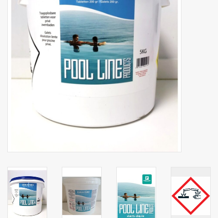
Botanicals
Snoeppot-Snoep
Kassarollen
Cleaning-producten
Relatiegeschenken
Koffiemachines
Verpakking
Kantoorbenodigdheden