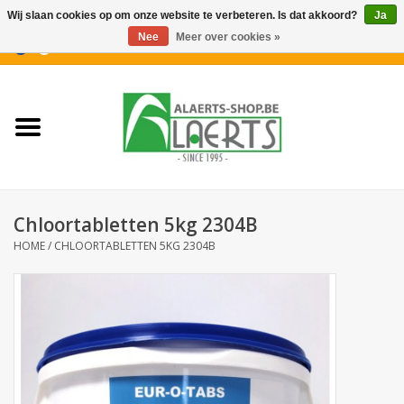
Wij slaan cookies op om onze website te verbeteren. Is dat akkoord?
Ja
Nee
Meer over cookies »
0 Artikelen - €0,00
Home
Nieuwigheden
PROMOTIES
Chloortabletten 5kg 2304B
Koffiekoekjes
HOME
/
CHLOORTABLETTEN 5KG 2304B
Confiserie
Dranken
Aperitiefkoekjes