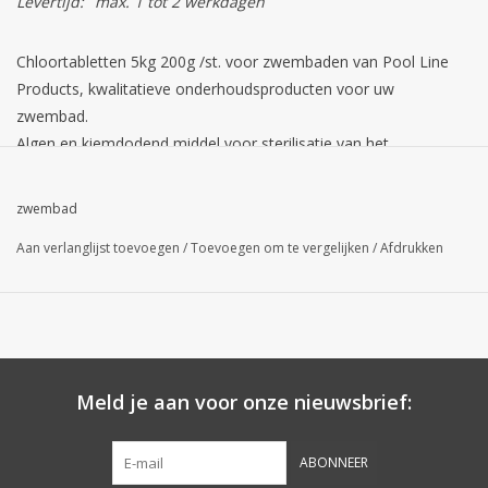
Levertijd:
max. 1 tot 2 werkdagen
Chloortabletten 5kg 200g /st. voor zwembaden van Pool Line
Products, kwalitatieve onderhoudsproducten voor uw
zwembad.
Algen en kiemdodend middel voor sterilisatie van het
zwembadwater. Erkend door het minesterie van
Volksgezondheid voor privé zwembaden.
zwembad
Aan verlanglijst toevoegen
/
Toevoegen om te vergelijken
/
Afdrukken
Ontdek
hier
ons volledig assortiment zwembad
onderhoudsproducten.
Meld je aan voor onze nieuwsbrief:
ABONNEER