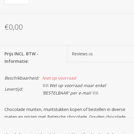
Batterijen
€0,00
Corona
Sinterklaassnoep
Prijs INCL. BTW -
Reviews
(0)
Informatie:
Carnavalssnoep
Beschikbaarheid:
Niet op voorraad
Paasgeschenken
\\\\ Wel op voorraad maar enkel
Levertijd:
'BESTELBAAR' per e-mail \\\\
Merken
Chocolade munten, muntstukken kopen of bestellen in diverse
maten en prijzen met Belgische chocolade. Gouden chocolade
munten kopen? Uniek knappe verpakking!
PRODUCT IS
WEL
OP
VOORRAAD
maar op bestelling via mail, bestel tijdig!
Tubo