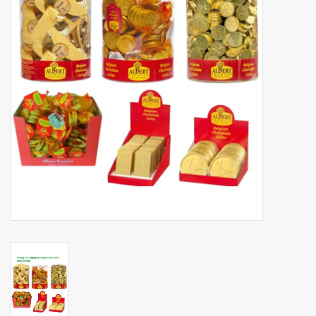
Botanicals
Snoeppot-Snoep
Kassarollen
Cleaning-producten
Relatiegeschenken
Koffiemachines
Verpakking
Kantoorbenodigdheden