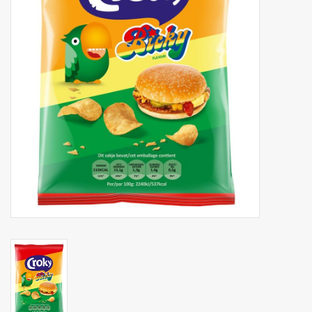
Botanicals
Snoeppot-Snoep
Kassarollen
Cleaning-producten
Relatiegeschenken
Koffiemachines
Verpakking
Kantoorbenodigdheden