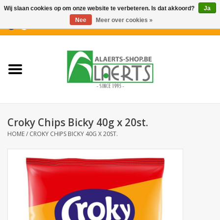
Wij slaan cookies op om onze website te verbeteren. Is dat akkoord?
Ja
Nee
Meer over cookies »
0 Artikelen - €0,00
Home
Nieuwigheden
PROMOTIES
Croky Chips Bicky 40g x 20st.
Koffiekoekjes
HOME
/
CROKY CHIPS BICKY 40G X 20ST.
Confiserie
Dranken
Aperitiefkoekjes