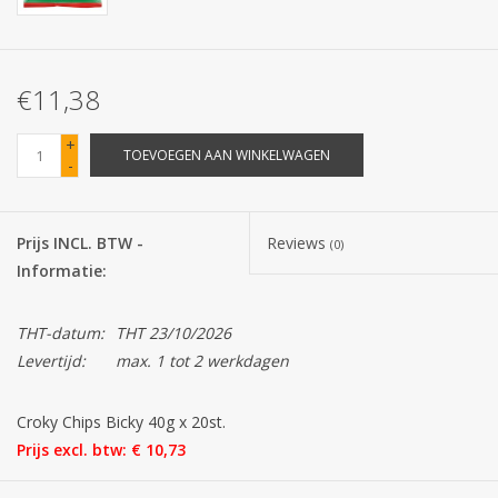
Batterijen
€11,38
Corona
+
TOEVOEGEN AAN WINKELWAGEN
-
Sinterklaassnoep
Carnavalssnoep
Prijs INCL. BTW -
Reviews
(0)
Informatie:
Paasgeschenken
THT-datum:
THT 23/10/2026
Merken
Levertijd:
max. 1 tot 2 werkdagen
Croky Chips Bicky 40g x 20st.
Prijs excl. btw: € 10,73