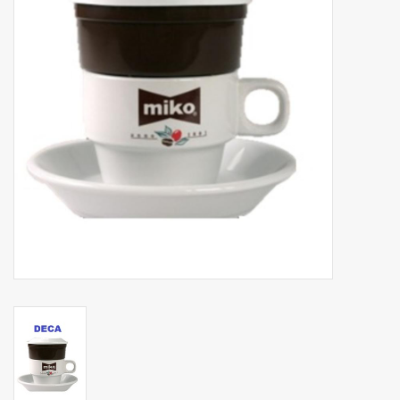
Botanicals
Snoeppot-Snoep
Kassarollen
Cleaning-producten
Relatiegeschenken
Koffiemachines
Verpakking
Kantoorbenodigdheden