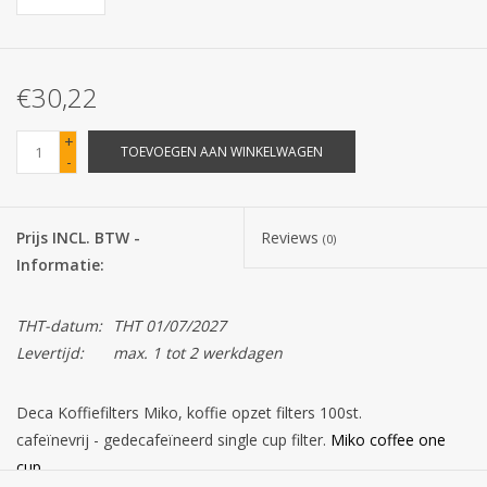
Batterijen
€30,22
Corona
+
TOEVOEGEN AAN WINKELWAGEN
-
Sinterklaassnoep
Carnavalssnoep
Prijs INCL. BTW -
Reviews
(0)
Informatie:
Paasgeschenken
THT-datum:
THT 01/07/2027
Merken
Levertijd:
max. 1 tot 2 werkdagen
Deca Koffiefilters Miko, koffie opzet filters 100st.
cafeïnevrij - gedecafeïneerd single cup filter.
Miko coffee one
cup.