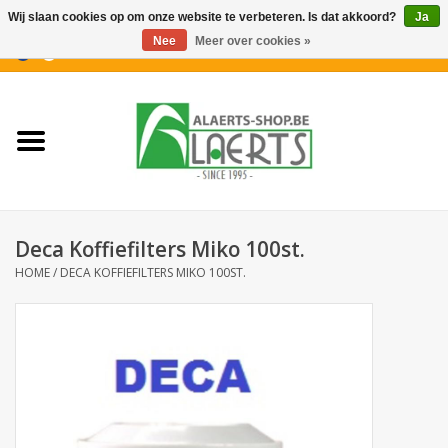
Wij slaan cookies op om onze website te verbeteren. Is dat akkoord?
Ja
Nee
Meer over cookies »
0 Artikelen - €0,00
Home
Nieuwigheden
PROMOTIES
Deca Koffiefilters Miko 100st.
Koffiekoekjes
HOME
/
DECA KOFFIEFILTERS MIKO 100ST.
Confiserie
Dranken
Aperitiefkoekjes