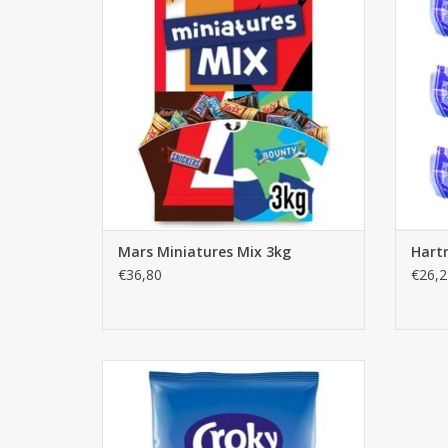
Mars Miniatures Mix 3kg
Hartm
€36,80
€26,2
Croky Chips Paprika 40g x 20st.
TOEVOEGEN AAN WINKELWAGEN