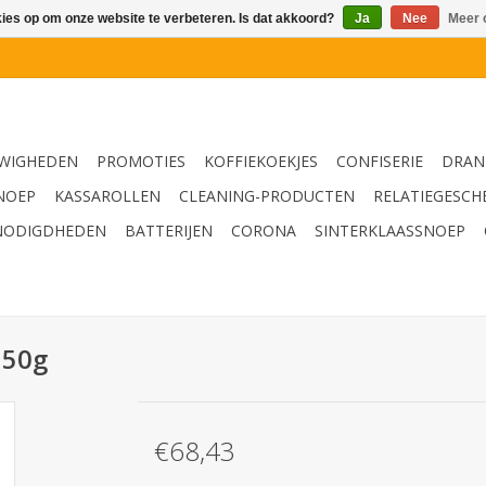
kies op om onze website te verbeteren. Is dat akkoord?
Ja
Nee
Meer 
WIGHEDEN
PROMOTIES
KOFFIEKOEKJES
CONFISERIE
DRAN
NOEP
KASSAROLLEN
CLEANING-PRODUCTEN
RELATIEGESCH
NODIGDHEDEN
BATTERIJEN
CORONA
SINTERKLAASSNOEP
150g
€68,43