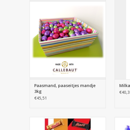
Paasmand, paaseitjes mandje 3kg
TOEVOEGEN AAN WINKELWAGEN
TO
Paasmand, paaseitjes mandje
Milka
3kg
€40,3
€45,51
Mars Miniatures Mix 3kg
TOEVOEGEN AAN WINKELWAGEN
TO