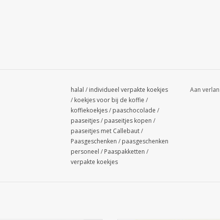
halal
/
individueel verpakte koekjes
Aan verlan
/
koekjes voor bij de koffie
/
koffiekoekjes
/
paaschocolade
/
paaseitjes
/
paaseitjes kopen
/
paaseitjes met Callebaut
/
Paasgeschenken
/
paasgeschenken
personeel
/
Paaspakketten
/
verpakte koekjes