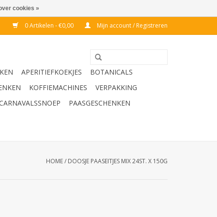
over cookies »
0 Artikelen - €0,00
Mijn account / Registreren
KEN
APERITIEFKOEKJES
BOTANICALS
ENKEN
KOFFIEMACHINES
VERPAKKING
CARNAVALSSNOEP
PAASGESCHENKEN
HOME
/
DOOSJE PAASEITJES MIX 24ST. X 150G