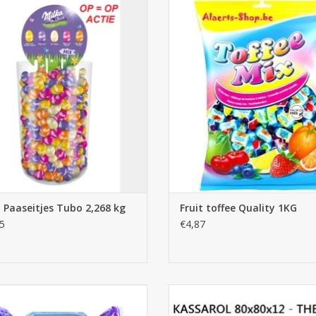
Fruit toffee 1kg zakken
Milka Paaseitjes 2,268kg
TOEVOEGEN AAN WINKELWA
EVOEGEN AAN WINKELWAGEN
 Paaseitjes Tubo 2,268 kg
Fruit toffee Quality 1KG
5
€4,87
Hartmint Trefin 3kg
kassarollen 80x80x12 thermisch be
kopen, 75m x 50 stuks
EVOEGEN AAN WINKELWAGEN