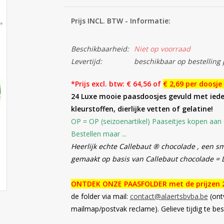
Prijs INCL. BTW - Informatie:
Beschikbaarheid:
Niet op voorraad
Levertijd:
beschikbaar op bestelling 
*Prijs excl. btw: € 64,56 of
€ 2,69 per doosje
24 Luxe mooie paasdoosjes gevuld met iede
kleurstoffen, dierlijke vetten of gelatine!
OP = OP (seizoenartikel) Paaseitjes kopen aan d
Bestellen maar ...
Heerlijk echte Callebaut ® chocolade , een sm
gemaakt op basis van Callebaut chocolade = Di
ONTDEK ONZE PAASFOLDER met de prijzen 
de folder via mail:
contact@alaertsbvba.be
(ontv
mailmap/postvak reclame). Gelieve tijdig te best