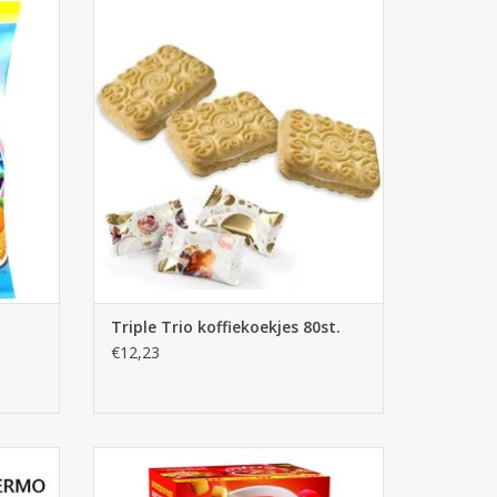
Triple Trio koffiekoekjes 80st.
GEN
TOEVOEGEN AAN WINKELWAGEN
Triple Trio koffiekoekjes 80st.
€12,23
stellen
Royco Minute Soup Tomatensuprême
Crunchy 20st.