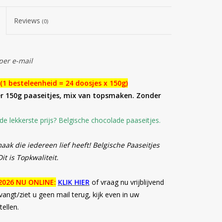
Reviews
(0)
per e-mail
 (1 besteleenheid = 24 doosjes x 150g)
r 150g paaseitjes, mix van topsmaken. Zonder
e lekkerste prijs? Belgische chocolade paaseitjes.
aak die iedereen lief heeft!
Belgische Paaseitjes
t is Topkwaliteit.
2026 NU ONLINE:
KLIK HIER
of vraag nu vrijblijvend
angt/ziet u geen mail terug, kijk even in uw
ellen.