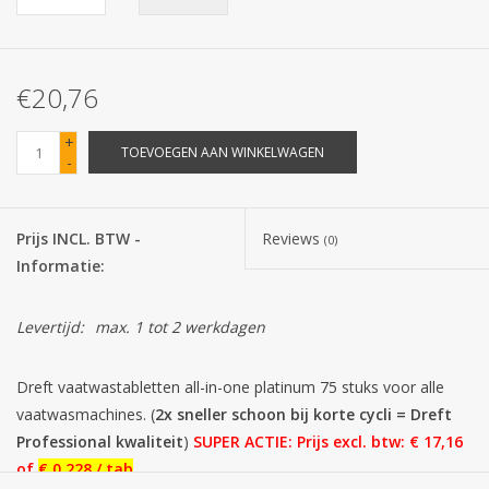
Batterijen
€20,76
Corona
+
TOEVOEGEN AAN WINKELWAGEN
-
Sinterklaassnoep
Carnavalssnoep
Prijs INCL. BTW -
Reviews
(0)
Informatie:
Paasgeschenken
Levertijd:
max. 1 tot 2 werkdagen
Merken
Dreft vaatwastabletten all-in-one platinum 75 stuks voor alle
vaatwasmachines. (
2x sneller schoon bij korte cycli = Dreft
Professional kwaliteit
)
SUPER ACTIE: Prijs excl. btw: € 17,16
of
€ 0,228 / tab