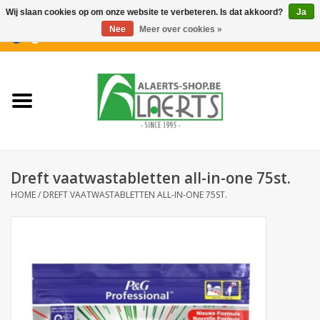
Wij slaan cookies op om onze website te verbeteren. Is dat akkoord?
Ja
Nee
Meer over cookies »
0 Artikelen - €0,00
Home
Nieuwigheden
PROMOTIES
Dreft vaatwastabletten all-in-one 75st.
Koffiekoekjes
HOME
/
DREFT VAATWASTABLETTEN ALL-IN-ONE 75ST.
Confiserie
Dranken
Aperitiefkoekjes