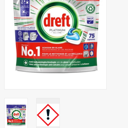
Botanicals
Snoeppot-Snoep
Kassarollen
Cleaning-producten
Relatiegeschenken
Koffiemachines
Verpakking
Kantoorbenodigdheden