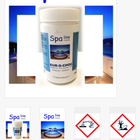
Botanicals
Snoeppot-Snoep
Kassarollen
Cleaning-producten
Relatiegeschenken
Koffiemachines
Verpakking
Kantoorbenodigdheden