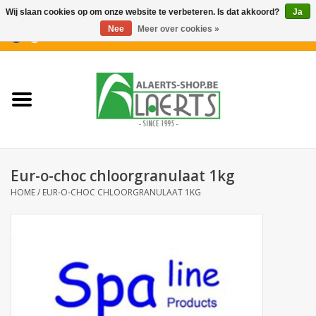
Wij slaan cookies op om onze website te verbeteren. Is dat akkoord?
Ja
Nee
Meer over cookies »
0 Artikelen - €0,00
Home
Nieuwigheden
PROMOTIES
Eur-o-choc chloorgranulaat 1kg
Koffiekoekjes
HOME
/
EUR-O-CHOC CHLOORGRANULAAT 1KG
Confiserie
Dranken
Aperitiefkoekjes