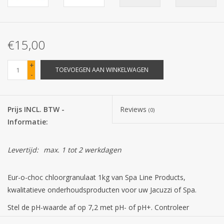
Batterijen
€15,00
Corona
+
TOEVOEGEN AAN WINKELWAGEN
-
Sinterklaassnoep
Carnavalssnoep
Prijs INCL. BTW -
Reviews
(0)
Informatie:
Paasgeschenken
Levertijd:
max. 1 tot 2 werkdagen
Merken
Eur-o-choc chloorgranulaat 1kg van Spa Line Products,
kwalitatieve onderhoudsproducten voor uw Jacuzzi of Spa.
Stel de pH-waarde af op 7,2 met pH- of pH+. Controleer
dagelijks het chloorgehalte. Voeg chloor toe tot een