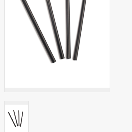
Botanicals
Snoeppot-Snoep
Kassarollen
Cleaning-producten
Relatiegeschenken
Koffiemachines
Verpakking
Kantoorbenodigdheden