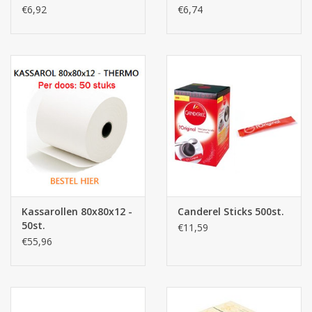
€6,92
€6,74
Kassarollen 80x80x12 -
Canderel Sticks 500st.
50st.
€11,59
€55,96