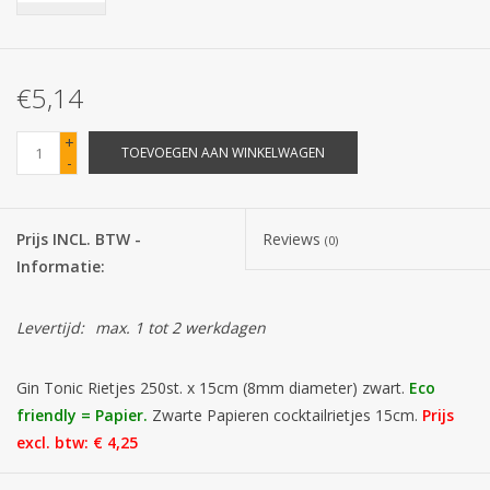
Batterijen
€5,14
Corona
+
TOEVOEGEN AAN WINKELWAGEN
-
Sinterklaassnoep
Carnavalssnoep
Prijs INCL. BTW -
Reviews
(0)
Informatie:
Paasgeschenken
Levertijd:
max. 1 tot 2 werkdagen
Merken
Gin Tonic Rietjes 250st. x 15cm (8mm diameter) zwart.
Eco
friendly = Papier.
Zwarte Papieren cocktailrietjes 15cm.
Prijs
excl. btw: € 4,25
De beste eco friendly gin tonic rietjes, super prijs kwaliteit!