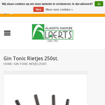
Wij slaan cookies op om onze website te verbeteren. Is dat akkoord?
Ja
Nee
Meer over cookies »
0 Artikelen - €0,00
Home
Nieuwigheden
PROMOTIES
Gin Tonic Rietjes 250st.
Koffiekoekjes
HOME
/
GIN TONIC RIETJES 250ST.
Confiserie
Dranken
Aperitiefkoekjes