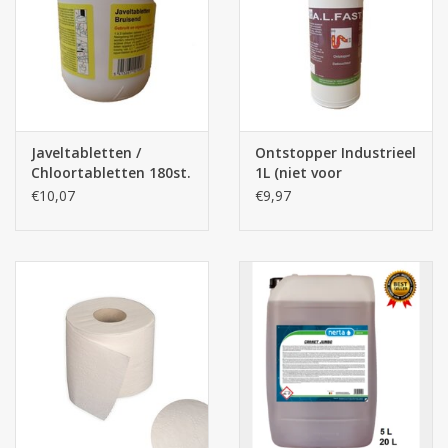
Javeltabletten /
Ontstopper Industrieel
Chloortabletten 180st.
1L (niet voor
industrial
particulier gebruik)
€10,07
€9,97