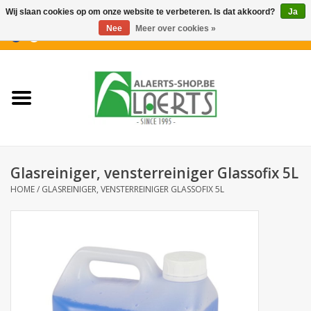
Wij slaan cookies op om onze website te verbeteren. Is dat akkoord?
Ja
Nee
Meer over cookies »
0 Artikelen - €0,00
Home
Nieuwigheden
PROMOTIES
Glasreiniger, vensterreiniger Glassofix 5L
Koffiekoekjes
HOME
/
GLASREINIGER, VENSTERREINIGER GLASSOFIX 5L
Confiserie
Dranken
Aperitiefkoekjes