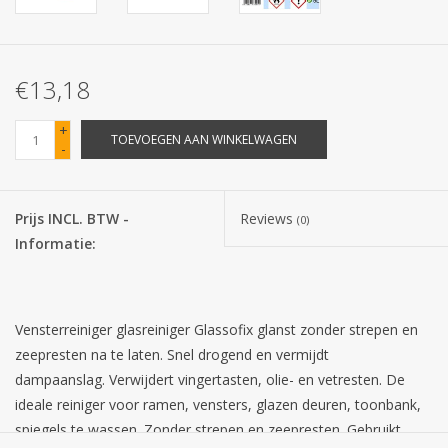
Batterijen
€13,18
Corona
+
TOEVOEGEN AAN WINKELWAGEN
-
Sinterklaassnoep
Carnavalssnoep
Prijs INCL. BTW -
Reviews
(0)
Informatie:
Paasgeschenken
Merken
Vensterreiniger glasreiniger Glassofix glanst zonder strepen en
zeepresten na te laten. Snel drogend en vermijdt
dampaanslag. Verwijdert vingertasten, olie- en vetresten. De
ideale reiniger voor ramen, vensters, glazen deuren, toonbank,
spiegels te wassen. Zonder strepen en zeepresten. Gebruikt