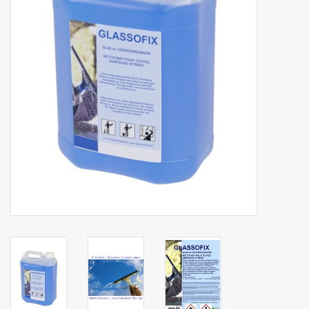
Botanicals
Snoeppot-Snoep
Kassarollen
Cleaning-producten
Relatiegeschenken
Koffiemachines
Verpakking
Kantoorbenodigdheden