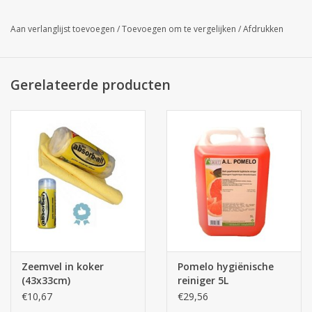
door professionals!
Aan verlanglijst toevoegen
/
Toevoegen om te vergelijken
/
Afdrukken
Glassofix
5L
| Gebruik: 5 - 100 % te verdunnen in water.
Prijs excl. btw : € 10,89
Gerelateerde producten
Zeemvel in koker
Pomelo hygiënische
(43x33cm)
reiniger 5L
€10,67
€29,56