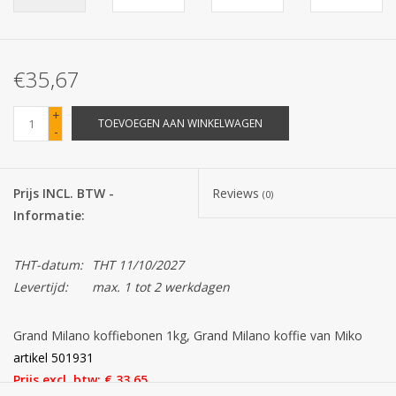
Batterijen
€35,67
Corona
+
TOEVOEGEN AAN WINKELWAGEN
-
Sinterklaassnoep
Carnavalssnoep
Prijs INCL. BTW -
Reviews
(0)
Informatie:
Paasgeschenken
THT-datum:
THT 11/10/2027
Merken
Levertijd:
max. 1 tot 2 werkdagen
Grand Milano koffiebonen 1kg, Grand Milano koffie van Miko
artikel 501931
Prijs excl. btw: € 33,65