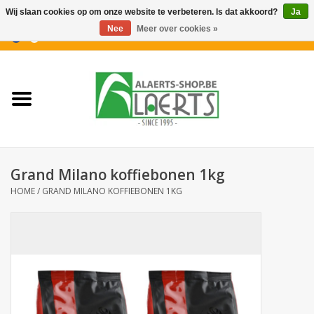
Wij slaan cookies op om onze website te verbeteren. Is dat akkoord?
Ja
Nee
Meer over cookies »
0 Artikelen - €0,00
Home
Nieuwigheden
PROMOTIES
Grand Milano koffiebonen 1kg
Koffiekoekjes
HOME
/
GRAND MILANO KOFFIEBONEN 1KG
Confiserie
Dranken
Aperitiefkoekjes