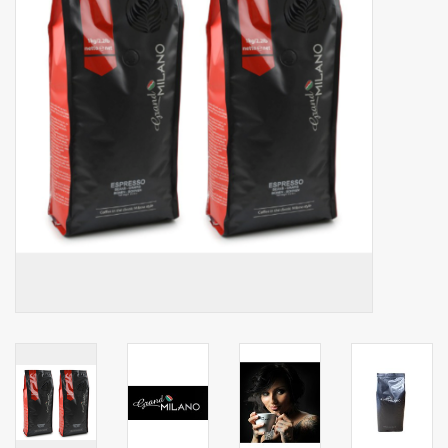
Botanicals
Snoeppot-Snoep
Kassarollen
Cleaning-producten
Relatiegeschenken
Koffiemachines
Verpakking
Kantoorbenodigdheden