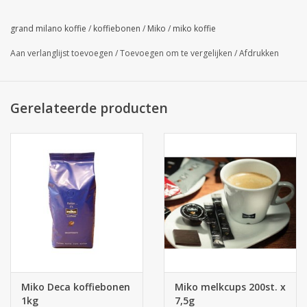
Wij zijn offcieel verdeler/groothandel van alle Grand Milano
producten! Contacteer ons indien uw product nog niet
grand milano koffie
/
koffiebonen
/
Miko
/
miko koffie
online staat.
Aan verlanglijst toevoegen
/
Toevoegen om te vergelijken
/
Afdrukken
Gerelateerde producten
Miko Deca koffiebonen
Miko melkcups 200st. x
1kg
7,5g