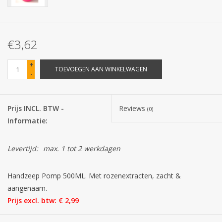
Batterijen
€3,62
Corona
+
TOEVOEGEN AAN WINKELWAGEN
-
Sinterklaassnoep
Carnavalssnoep
Prijs INCL. BTW -
Reviews
(0)
Informatie:
Paasgeschenken
Levertijd:
max. 1 tot 2 werkdagen
Merken
Handzeep Pomp 500ML. Met rozenextracten, zacht &
aangenaam.
Prijs excl. btw: € 2,99