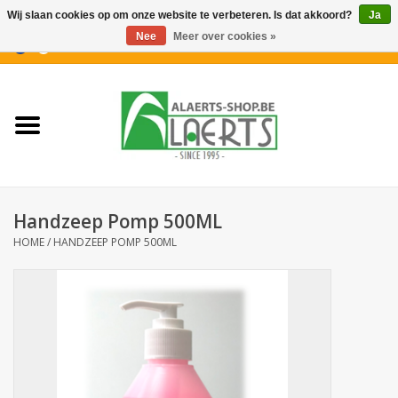
Wij slaan cookies op om onze website te verbeteren. Is dat akkoord?
Ja
Nee
Meer over cookies »
0 Artikelen - €0,00
Home
Nieuwigheden
PROMOTIES
Handzeep Pomp 500ML
Koffiekoekjes
HOME
/
HANDZEEP POMP 500ML
Confiserie
Dranken
Aperitiefkoekjes