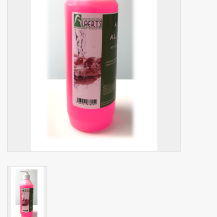
Botanicals
Snoeppot-Snoep
Kassarollen
Cleaning-producten
Relatiegeschenken
Koffiemachines
Verpakking
Kantoorbenodigdheden