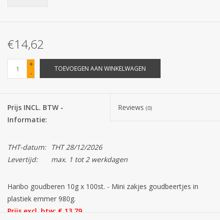
Batterijen
€14,62
Corona
+
TOEVOEGEN AAN WINKELWAGEN
-
Sinterklaassnoep
Carnavalssnoep
Prijs INCL. BTW -
Reviews
(0)
Informatie:
Paasgeschenken
THT-datum:
THT 28/12/2026
Merken
Levertijd:
max. 1 tot 2 werkdagen
Haribo goudberen 10g x 100st. - Mini zakjes goudbeertjes in
plastiek emmer 980g.
Prijs excl. btw: € 13,79