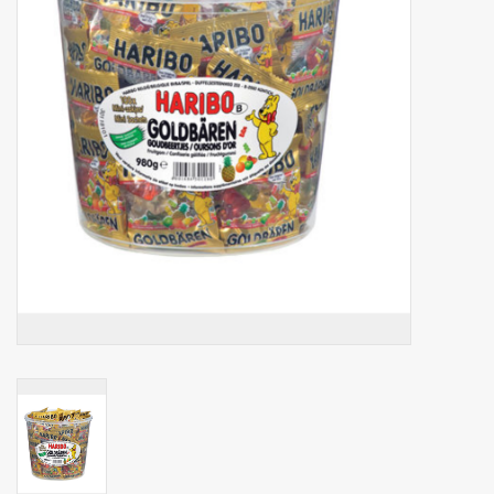
Botanicals
Snoeppot-Snoep
Kassarollen
Cleaning-producten
Relatiegeschenken
Koffiemachines
Verpakking
Kantoorbenodigdheden