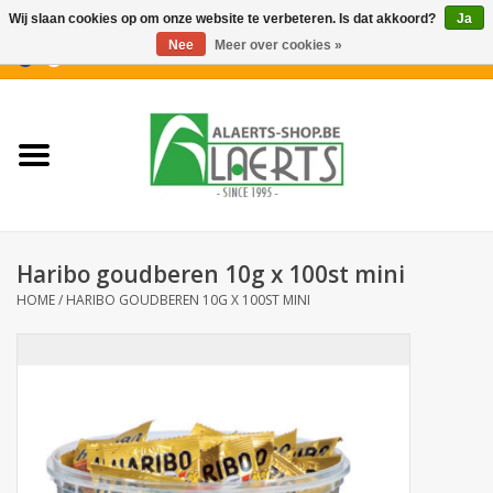
Wij slaan cookies op om onze website te verbeteren. Is dat akkoord?
Ja
Nee
Meer over cookies »
0 Artikelen - €0,00
Home
Nieuwigheden
PROMOTIES
Haribo goudberen 10g x 100st mini
Koffiekoekjes
HOME
/
HARIBO GOUDBEREN 10G X 100ST MINI
Confiserie
Dranken
Aperitiefkoekjes