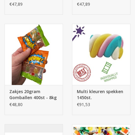
€47,89
€47,89
Zakjes 20gram
Multi kleuren spekken
Gomballen 400st - 8kg
1450st.
snoepjes
€48,80
€91,53