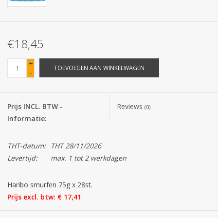
Batterijen
€18,45
Corona
+
TOEVOEGEN AAN WINKELWAGEN
-
Sinterklaassnoep
Carnavalssnoep
Prijs INCL. BTW -
Reviews
(0)
Informatie:
Paasgeschenken
THT-datum:
THT 28/11/2026
Merken
Levertijd:
max. 1 tot 2 werkdagen
Haribo smurfen 75g x 28st.
Prijs excl. btw: € 17,41