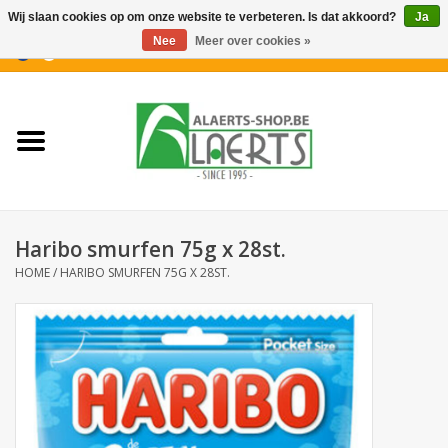
Wij slaan cookies op om onze website te verbeteren. Is dat akkoord?
Ja
Nee
Meer over cookies »
0 Artikelen - €0,00
Home
Nieuwigheden
PROMOTIES
Haribo smurfen 75g x 28st.
Koffiekoekjes
HOME
/
HARIBO SMURFEN 75G X 28ST.
Confiserie
Dranken
Aperitiefkoekjes