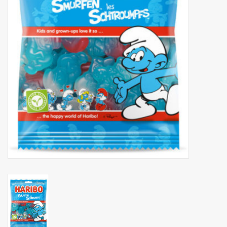
Botanicals
Snoeppot-Snoep
Kassarollen
Cleaning-producten
Relatiegeschenken
Koffiemachines
Verpakking
Kantoorbenodigdheden