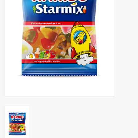
Botanicals
Snoeppot-Snoep
Kassarollen
Cleaning-producten
Relatiegeschenken
Koffiemachines
Verpakking
Kantoorbenodigdheden