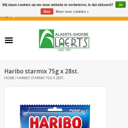
Wij slaan cookies op om onze website te verbeteren. Is dat akkoord?
Ja
Nee
Meer over cookies »
0 Artikelen - €0,00
Home
Nieuwigheden
PROMOTIES
Haribo starmix 75g x 28st.
Koffiekoekjes
HOME
/
HARIBO STARMIX 75G X 28ST.
Confiserie
Dranken
Aperitiefkoekjes