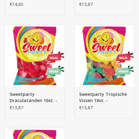
snoepzakjes
snoepzakjes
€14,60
€13,87
Sweetparty
Sweetparty Tropische
Draculatanden 16st. -
Vissen 16st. -
snoepzakjes
snoepzakjes
€13,87
€13,87