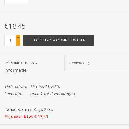
Batterijen
€18,45
Corona
+
TOEVOEGEN AAN WINKELWAGEN
-
Sinterklaassnoep
Carnavalssnoep
Prijs INCL. BTW -
Reviews
(0)
Informatie:
Paasgeschenken
THT-datum:
THT 28/11/2026
Merken
Levertijd:
max. 1 tot 2 werkdagen
Haribo starmix 75g x 28st.
Prijs excl. btw: € 17,41