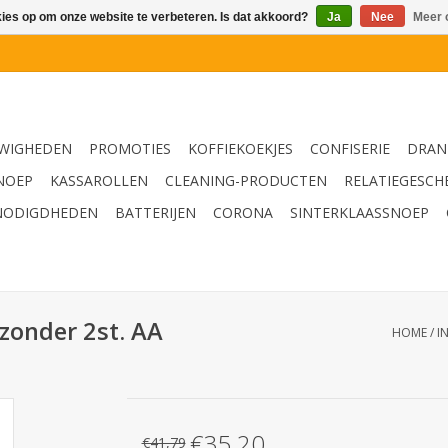
kies op om onze website te verbeteren. Is dat akkoord?
Ja
Nee
Meer 
WIGHEDEN
PROMOTIES
KOFFIEKOEKJES
CONFISERIE
DRAN
NOEP
KASSAROLLEN
CLEANING-PRODUCTEN
RELATIEGESCH
NODIGDHEDEN
BATTERIJEN
CORONA
SINTERKLAASSNOEP
(zonder 2st. AA
HOME
/
I
€35,20
€41,79