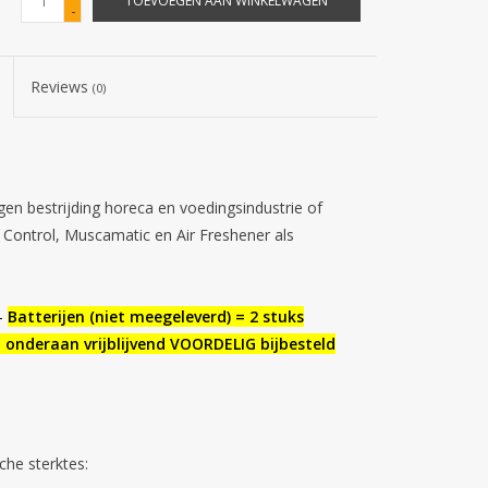
TOEVOEGEN AAN WINKELWAGEN
-
Reviews
(0)
egen bestrijding horeca en voedingsindustrie of
r Control, Muscamatic en Air Freshener als
-
Batterijen (niet meegeleverd) = 2 stuks
n onderaan vrijblijvend VOORDELIG bijbesteld
che sterktes: