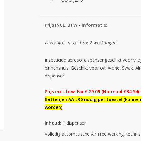
Prijs INCL. BTW - Informatie:
Levertijd:
max. 1 tot 2 werkdagen
Insecticide aerosol dispenser geschikt voor vli
binnenshuis. Geschikt voor oa. X-one, Swak, Ai
dispenser.
Prijs excl. btw: Nu € 29,09 (Normaal €34,54)
Batterijen AA LR6 nodig per toestel (kunne
worden)
Inhoud:
1 dispenser
Volledig automatische Air Free werking, technis