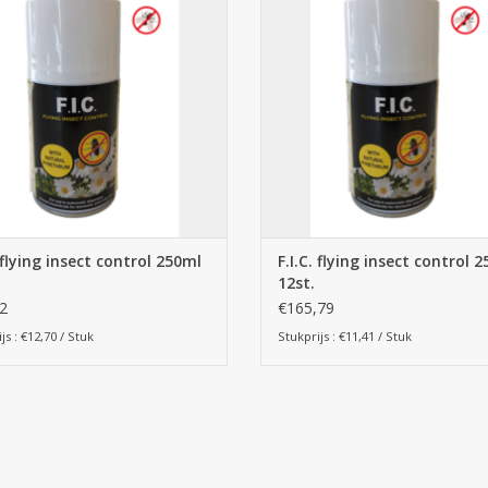
EVOEGEN AAN WINKELWAGEN
TOEVOEGEN AAN WINKELWA
. flying insect control 250ml
F.I.C. flying insect control 
12st.
2
€165,79
js : €12,70 / Stuk
Stukprijs : €11,41 / Stuk