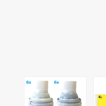
Mix Lavendel & Mango luchtverfrisser
V
12x243ml
TO
TOEVOEGEN AAN WINKELWAGEN