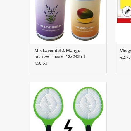
Mix Lavendel & Mango
Vlieg
luchtverfrisser 12x243ml
€2,75
€68,53
Elektrische Vliegenmepper 1st. (incl. 2AA
batterijen)
TOEVOEGEN AAN WINKELWAGEN