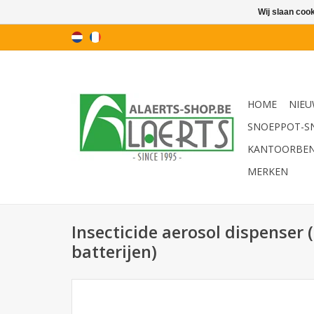
Wij slaan coo
HOME
NIEU
SNOEPPOT-S
KANTOORBE
MERKEN
Insecticide aerosol dispenser 
batterijen)