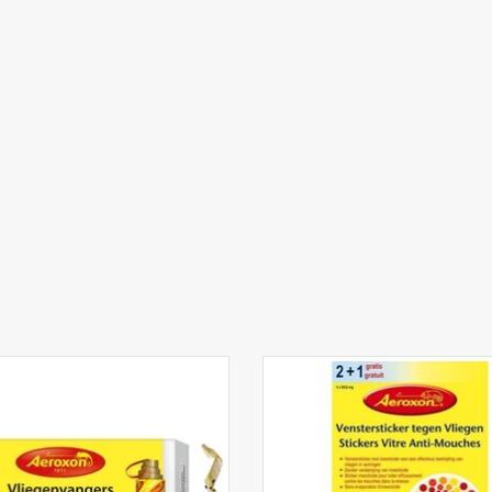
liegenvangers 4st. - Aeroxon
Venstersticker tegen vliegen 3st. -
EVOEGEN AAN WINKELWAGEN
TOEVOEGEN AAN WINKELWA