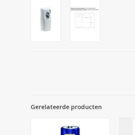
Gerelateerde producten
Batterijen AA LR6 Varta Industrial
F.I.
a
TOEVOEGEN AAN WINKELWAGEN