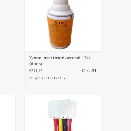
TOEVOEGEN AAN WINKELWAGEN
X-one insecticide aerosol 12st.
(doos)
€175,91
€211,12
Stukprijs : €12,11 / Stuk
 Aeroxon
Vliegenmepper 1st. - Aeroxon
GEN
TOEVOEGEN AAN WINKELWAGEN