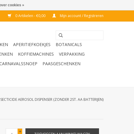
over cookies »
0 Artikelen - €0,00
Mijn account / Registreren
KEN
APERITIEFKOEKJES
BOTANICALS
ENKEN
KOFFIEMACHINES
VERPAKKING
CARNAVALSSNOEP
PAASGESCHENKEN
NSECTICIDE AEROSOL DISPENSER (ZONDER 2ST. AA BATTERIJEN)
+