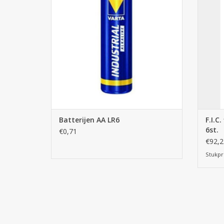
TO
Batterijen AA LR6
F.I.C
6st.
€0,71
€92,2
Stukpri