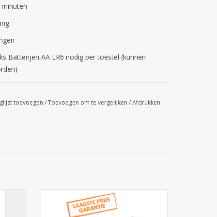
0 minuten
ing
ingen
uks Batterijen AA LR6 nodig per toestel (kunnen
orden)
glijst toevoegen
/
Toevoegen om te vergelijken
/
Afdrukken
, fic
X-one insecticide aerosol goedgekeurd
st.
om professioneel vliegen, fruitvliegjes,
muggen, stalvliegen te bestrijden. Geschikt