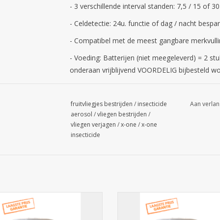
- 3 verschillende interval standen: 7,5 / 15 of 3
- Celdetectie: 24u. functie of dag / nacht bespar
- Compatibel met de meest gangbare merkvull
- Voeding: Batterijen (niet meegeleverd) = 2 st
onderaan vrijblijvend VOORDELIG bijbesteld w
fruitvliegjes bestrijden
/
insecticide
Aan verlan
aerosol
/
vliegen bestrijden
/
Air Free dispenser
vliegen verjagen
/
x-one
/
x-one
insecticide
C. flying insect control 250ml , fic
F.I.C. flying insect control 250ml 
erosol air control vliegen 6st.
aerosol air control vliegen 12