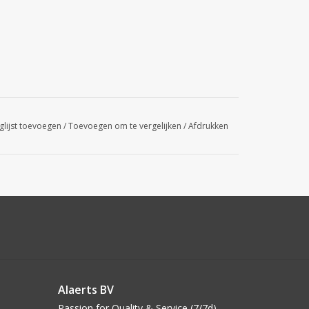
glijst toevoegen
/
Toevoegen om te vergelijken
/
Afdrukken
Alaerts BV
Passion for Quality & Service (7/7d)