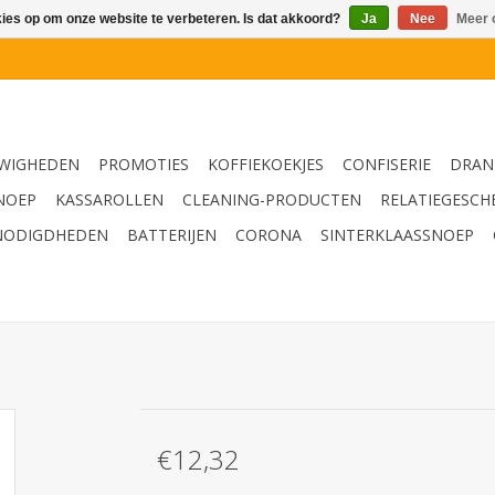
kies op om onze website te verbeteren. Is dat akkoord?
Ja
Nee
Meer 
WIGHEDEN
PROMOTIES
KOFFIEKOEKJES
CONFISERIE
DRAN
NOEP
KASSAROLLEN
CLEANING-PRODUCTEN
RELATIEGESCH
NODIGDHEDEN
BATTERIJEN
CORONA
SINTERKLAASSNOEP
€12,32