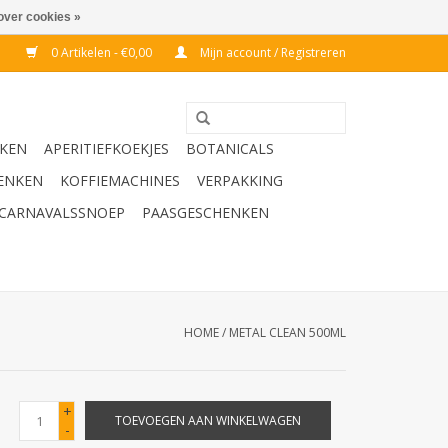
over cookies »
0 Artikelen - €0,00
Mijn account / Registreren
KEN
APERITIEFKOEKJES
BOTANICALS
ENKEN
KOFFIEMACHINES
VERPAKKING
CARNAVALSSNOEP
PAASGESCHENKEN
HOME
/
METAL CLEAN 500ML
+
TOEVOEGEN AAN WINKELWAGEN
-