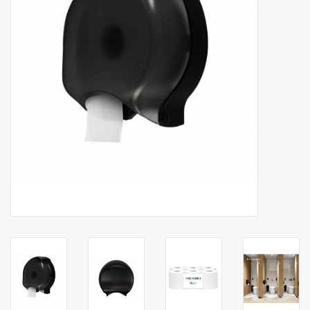
Botanicals
Snoeppot-Snoep
Kassarollen
Cleaning-producten
Relatiegeschenken
Koffiemachines
Verpakking
Kantoorbenodigdheden