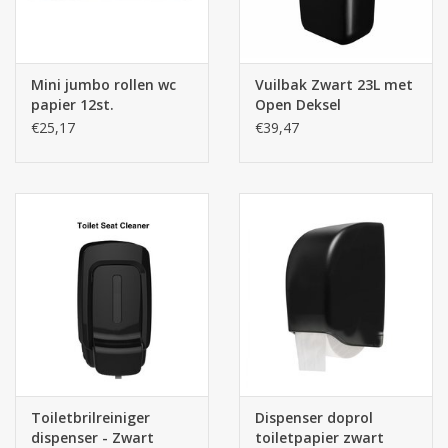
ruimte op vlak van nieuwe of zoekt u producten voor de
opvulling van bestaande dispensers? Aarzel niet contact
met ons op te nemen.
Mini jumbo rollen wc
Vuilbak Zwart 23L met
papier 12st.
Open Deksel
€25,17
€39,47
Toiletbrilreiniger
Dispenser doprol
dispenser - Zwart
toiletpapier zwart