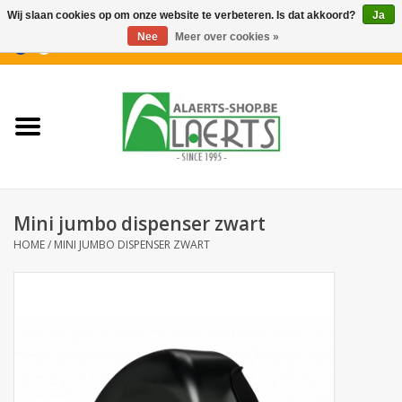
Wij slaan cookies op om onze website te verbeteren. Is dat akkoord?
Ja
Nee
Meer over cookies »
0 Artikelen - €0,00
Home
Nieuwigheden
PROMOTIES
Mini jumbo dispenser zwart
Koffiekoekjes
HOME
/
MINI JUMBO DISPENSER ZWART
Confiserie
Dranken
Aperitiefkoekjes