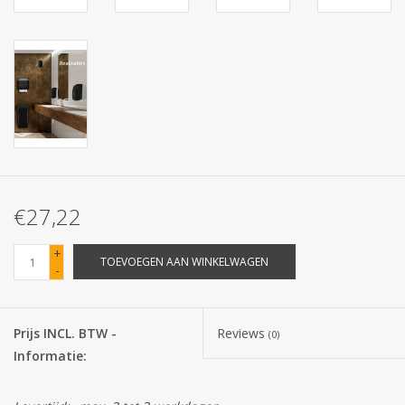
Batterijen
Corona
Sinterklaassnoep
Carnavalssnoep
€27,22
Paasgeschenken
+
TOEVOEGEN AAN WINKELWAGEN
-
Merken
Prijs INCL. BTW -
Reviews
(0)
Informatie: