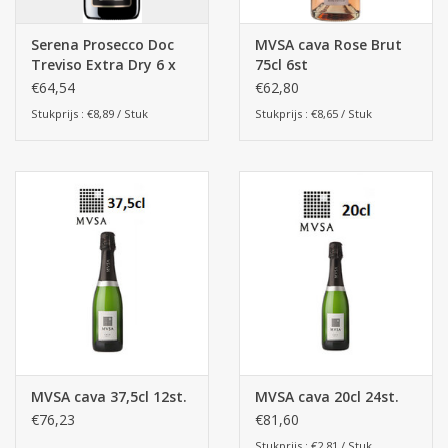
Serena Prosecco Doc
MVSA cava Rose Brut
Treviso Extra Dry 6 x
75cl 6st
75cl
€64,54
€62,80
Stukprijs : €8,89 / Stuk
Stukprijs : €8,65 / Stuk
MVSA cava 37,5cl 12st.
MVSA cava 20cl 24st.
€76,23
€81,60
Stukprijs : €2,81 / Stuk