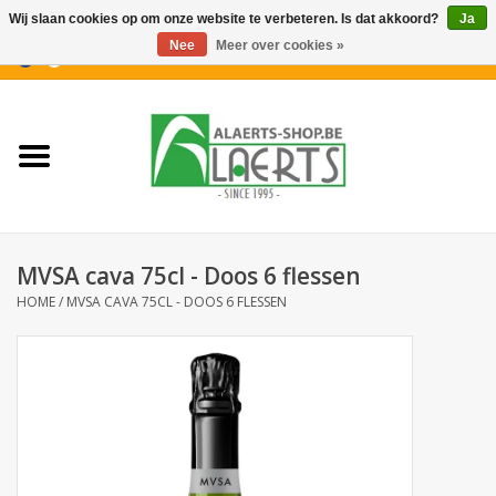
Wij slaan cookies op om onze website te verbeteren. Is dat akkoord?
Ja
Nee
Meer over cookies »
0 Artikelen - €0,00
Home
Nieuwigheden
PROMOTIES
MVSA cava 75cl - Doos 6 flessen
Koffiekoekjes
HOME
/
MVSA CAVA 75CL - DOOS 6 FLESSEN
Confiserie
Dranken
Aperitiefkoekjes