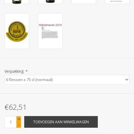
Batterijen
Corona
Sinterklaassnoep
Carnavalssnoep
Verpakking:
*
Paasgeschenken
Merken
€62,51
+
TOEVOEGEN AAN WINKELWAGEN
-