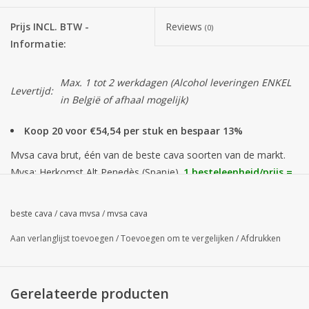
Prijs INCL. BTW -
Reviews
(0)
Informatie:
Max. 1 tot 2 werkdagen (Alcohol leveringen ENKEL
Levertijd:
in België of afhaal mogelijk)
Koop 20 voor €54,54 per stuk en bespaar 13%
Mvsa cava brut, één van de beste cava soorten van de markt.
Mvsa: Herkomst Alt Penedès (Spanje).
1 besteleenheid/prijs =
1 karton van 6 flessen van 75cl.
*Prijs excl. btw per fles: € 8,61 of vanaf 20 dozen
€ 7,94 +
beste cava
/
cava mvsa
/
mvsa cava
Gratis levering!
Aan verlanglijst toevoegen
/
Toevoegen om te vergelijken
/
Afdrukken
(20 dozen prijs: mix 20 dozen wijn of bubbels mag ook = bij mix,
bestel per mail)
Proefnotities cava Mvsa Brut : Neus van super fruitige aroma's:
Gerelateerde producten
rijpe meloen, banaan en groene appel. In de mond: droge,