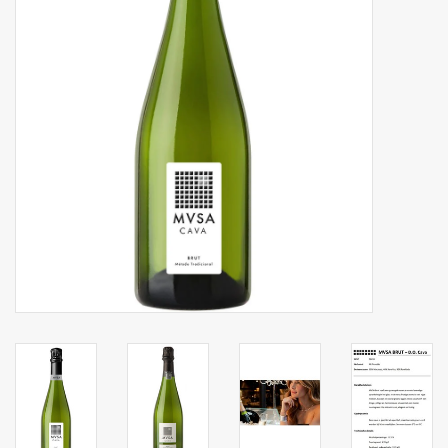
Botanicals
Snoeppot-Snoep
Kassarollen
Cleaning-producten
Relatiegeschenken
Koffiemachines
Verpakking
Kantoorbenodigdheden