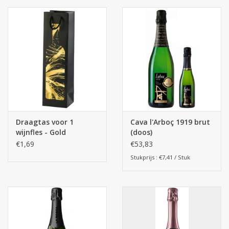
pittige en harmonieuze smaken, uitstekend mooie zuurtegraad.
Vol, fruitig en elegant. Kleur: nuance van groen-geel.
Druivenrassen 30% Macabeo, 40% Xarel-Lo, 30% Parellada.
MVSA cava Brut 75cl is geschikt als aperitief, maar kan ook
geserveerd worden bij lichte maaltijden. Serveertemperatuur:
tussen 5°C en 6°C
Alaerts is sinds 1995 dè specialist in betaalbare wijn, bekend
voor zijn prijs / kwaliteit, wijn waar u of uw klant tevreden over
Draagtas voor 1
Cava l'Arboç 1919 brut
kunnen zijn. En dit aan de scherpste marktcondities!
wijnfles - Gold
(doos)
€1,69
€53,83
Stukprijs : €7,41 / Stuk