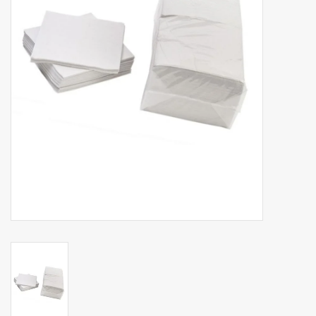
Botanicals
Snoeppot-Snoep
Kassarollen
Cleaning-producten
Relatiegeschenken
Koffiemachines
Verpakking
Kantoorbenodigdheden