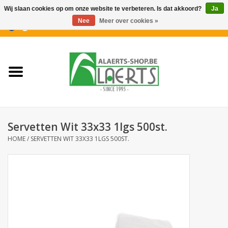
Wij slaan cookies op om onze website te verbeteren. Is dat akkoord?
Ja
Nee
Meer over cookies »
0 Artikelen - €0,00
Home
Nieuwigheden
PROMOTIES
Servetten Wit 33x33 1lgs 500st.
Koffiekoekjes
HOME
/
SERVETTEN WIT 33X33 1LGS 500ST.
Confiserie
Dranken
Aperitiefkoekjes