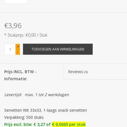
Batterijen
€3,96
Corona
* Stukprijs: €0,00 / Stuk
Sinterklaassnoep
+
TOEVOEGEN AAN WINKELWAGEN
-
Carnavalssnoep
Prijs INCL. BTW -
Reviews
(0)
Paasgeschenken
Informatie:
Merken
Levertijd:
max. 1 tot 2 werkdagen
Servetten Wit 33x33, 1-laags snack servetten
Verpakking: 500 stuks
Prijs excl. btw: € 3,27 of
€ 0,0065 per stuk