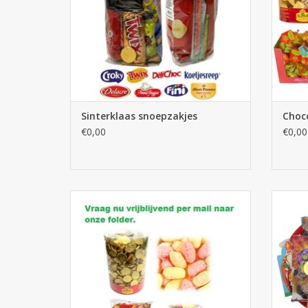
Sinterklaas snoepzakjes
Choc
€0,00
€0,00
Sinterklaas strooigoed, divers assortiment
S
sintsnoep voor de stoet. Zie folder.
TO
TOEVOEGEN AAN WINKELWAGEN