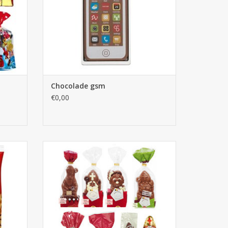
Chocolade gsm
€0,00
Biscuits
Sinterklaas chocolade bestellen, figuren
diverse maten. Knappe verpakking! Ook
zonder suiker met zoetstof.
GEN
TOEVOEGEN AAN WINKELWAGEN