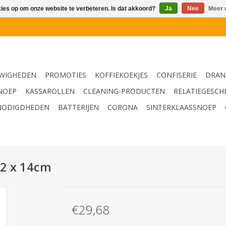
kies op om onze website te verbeteren. Is dat akkoord?
Ja
Nee
Meer 
WIGHEDEN
PROMOTIES
KOFFIEKOEKJES
CONFISERIE
DRAN
NOEP
KASSAROLLEN
CLEANING-PRODUCTEN
RELATIEGESCH
NODIGDHEDEN
BATTERIJEN
CORONA
SINTERKLAASSNOEP
 2 x 14cm
€29,68