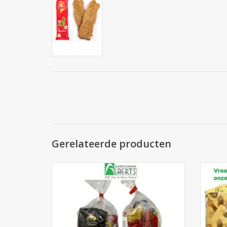
Gerelateerde producten
Sinterklaas snoepzakjes, diverse maten en
Cho
prijzen met topproducten als inhoud.
diver
Uniek knappe verpakking!
choc
TOEVOEGEN AAN WINKELWAGEN
TO