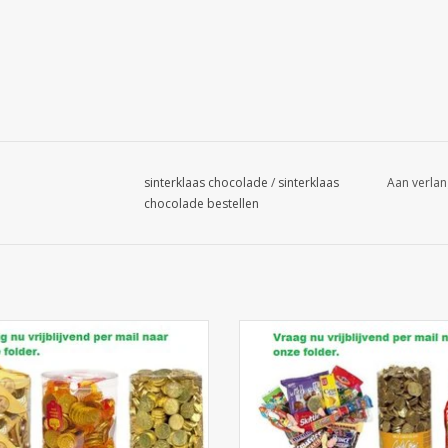
sinterklaas chocolade
/
sinterklaas
Aan verlan
chocolade bestellen
colade munten, muntstukken in
Sinterklaas snoepgoed bestelle
se maten en prijzen met Belgische
sinterklaassnoep kopen? Vraag na
olade. Uniek knappe verpakking!
sint snoep folder.
EVOEGEN AAN WINKELWAGEN
TOEVOEGEN AAN WINKELWA