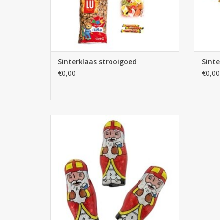
Sinterklaas strooigoed
Sint
€0,00
€0,00
Sinterklaas Koffiekoekjes Chocolade 375st.
TOEVOEGEN AAN WINKELWAGEN