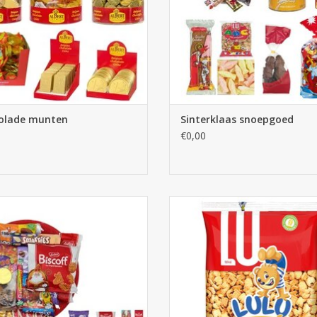
olade munten
Sinterklaas snoepgoed
€0,00
interklaas bord snoepborden
Letterkoekjes abc van Lu, Nic Nac 
Koekjes
EVOEGEN AAN WINKELWAGEN
TOEVOEGEN AAN WINKELWA