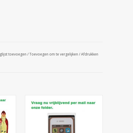
glijst toevoegen
/
Toevoegen om te vergelijken
/
Afdrukken
n of
Chocolade gsm in geschenkverpakking.
ar onze
TOEVOEGEN AAN WINKELWAGEN
GEN