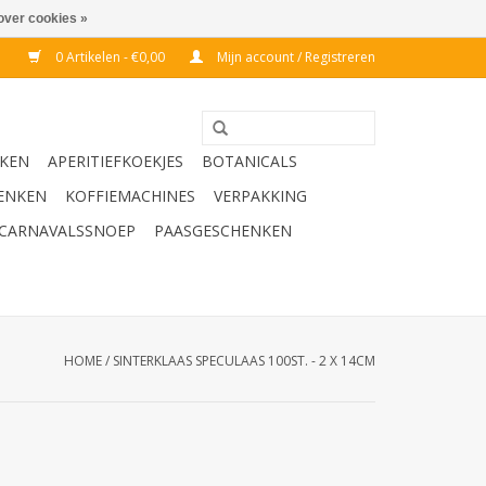
over cookies »
0 Artikelen - €0,00
Mijn account / Registreren
KEN
APERITIEFKOEKJES
BOTANICALS
ENKEN
KOFFIEMACHINES
VERPAKKING
CARNAVALSSNOEP
PAASGESCHENKEN
HOME
/
SINTERKLAAS SPECULAAS 100ST. - 2 X 14CM