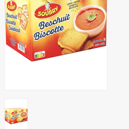
Botanicals
Snoeppot-Snoep
Kassarollen
Cleaning-producten
Relatiegeschenken
Koffiemachines
Verpakking
Kantoorbenodigdheden