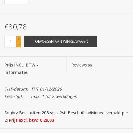
Batterijen
€30,78
Corona
+
TOEVOEGEN AAN WINKELWAGEN
-
Sinterklaassnoep
Carnavalssnoep
Prijs INCL. BTW -
Reviews
(0)
Informatie:
Paasgeschenken
THT-datum:
THT 01/12/2026
Merken
Levertijd:
max. 1 tot 2 werkdagen
Soubry Beschuiten
208 st.
x 2st. Beschuit individueel verpakt per
2!
Prijs excl. btw: € 29,03
(voorheen 156 stuks = nieuwe verpakking)