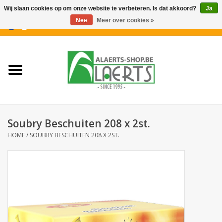
Wij slaan cookies op om onze website te verbeteren. Is dat akkoord?
Ja
Nee
Meer over cookies »
0 Artikelen - €0,00
Home
Nieuwigheden
PROMOTIES
Soubry Beschuiten 208 x 2st.
Koffiekoekjes
HOME
/
SOUBRY BESCHUITEN 208 X 2ST.
Confiserie
Dranken
Aperitiefkoekjes