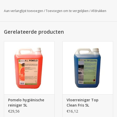
duurzame werking van uw machine en een schone vaat.
Prijs excl. btw: € 6,52 (4x1kg)
Aan verlanglijst toevoegen
/
Toevoegen om te vergelijken
/
Afdrukken
Soft Sel vaatwaszout
Gerelateerde producten
Pomelo hygiënische
Vloerreiniger Top
reiniger 5L
Clean Fris 5L
€29,56
€16,12