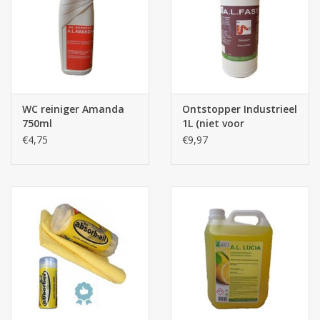
WC reiniger Amanda
Ontstopper Industrieel
750ml
1L (niet voor
particulier gebruik)
€4,75
€9,97