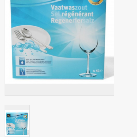
Botanicals
Snoeppot-Snoep
Kassarollen
Cleaning-producten
Relatiegeschenken
Koffiemachines
Verpakking
Kantoorbenodigdheden