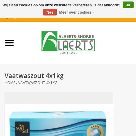
Wij slaan cookies op om onze website te verbeteren. Is dat akkoord?
Ja
Nee
Meer over cookies »
0 Artikelen - €0,00
Home
Nieuwigheden
PROMOTIES
Vaatwaszout 4x1kg
Koffiekoekjes
HOME
/
VAATWASZOUT 4X1KG
Confiserie
Dranken
Aperitiefkoekjes