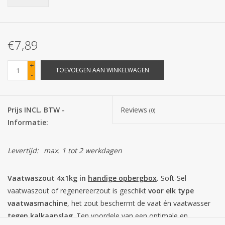
Batterijen
€7,89
Corona
+
TOEVOEGEN AAN WINKELWAGEN
-
Sinterklaassnoep
Carnavalssnoep
Prijs INCL. BTW -
Reviews
(0)
Informatie:
Paasgeschenken
Levertijd:
max. 1 tot 2 werkdagen
Merken
Vaatwaszout 4x1kg in
handige opbergbox
.
Soft-Sel
vaatwaszout of regenereerzout is geschikt
voor elk type
vaatwasmachine
, het zout beschermt de vaat én vaatwasser
tegen kalkaanslag
. Ten voordele van een optimale en