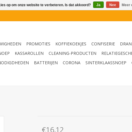
kies op om onze website te verbeteren. Is dat akkoord?
Ja
Nee
Meer 
WIGHEDEN
PROMOTIES
KOFFIEKOEKJES
CONFISERIE
DRAN
NOEP
KASSAROLLEN
CLEANING-PRODUCTEN
RELATIEGESCH
NODIGDHEDEN
BATTERIJEN
CORONA
SINTERKLAASSNOEP
L
€16,12