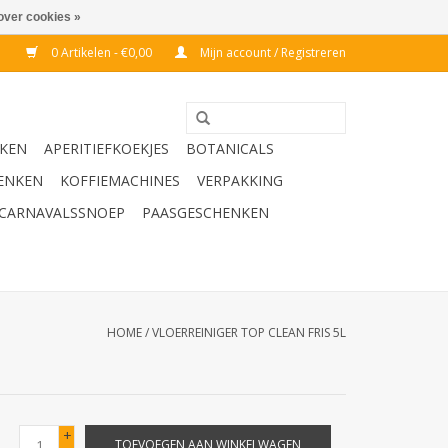
over cookies »
0 Artikelen - €0,00
Mijn account / Registreren
KEN
APERITIEFKOEKJES
BOTANICALS
ENKEN
KOFFIEMACHINES
VERPAKKING
CARNAVALSSNOEP
PAASGESCHENKEN
HOME
/
VLOERREINIGER TOP CLEAN FRIS 5L
+
TOEVOEGEN AAN WINKELWAGEN