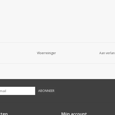
Vloerreiniger
Aan verlan
ABONNEER
cten
Mijn account