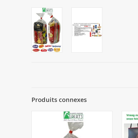
Produits connexes
Sachet de bonbons Saint Nicolas A (rempli
Le g
avec 14 produits)
AJOUTER AU PANIER