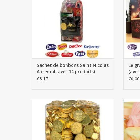
Sachet de bonbons Saint Nicolas
Le gr
A (rempli avec 14 produits)
(avec
€3,17
€0,00
Pièces d'or en chocolat 2kg - TUBO pièces
Etna Gu
de monnaie
AJOUTER AU PANIER