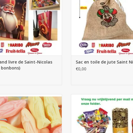
and livre de Saint-Nicolas
Sac en toile de jute Saint N
 bonbons)
€0,00
imauve Vierges Maria 3kg (2x1,5kg)
Confiserie Saint Nicolas
AJOUTER AU PANIER
AJOUTER AU PANIER