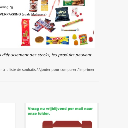
as d'épuisement des stocks, les produits peuvent
r à la liste de souhaits
/
Ajouter pour comparer
/
Imprimer
ochure en ligne:
Cliquez ici
.
Ou plus
:
contact@alaertsbvba.be
las
Valisette Saint Nicolas remplie de
bonbons confiserie
AJOUTER AU PANIER