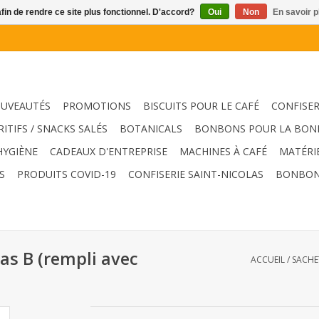
afin de rendre ce site plus fonctionnel. D'accord?
Oui
Non
En savoir p
UVEAUTÉS
PROMOTIONS
BISCUITS POUR LE CAFÉ
CONFISER
RITIFS / SNACKS SALÉS
BOTANICALS
BONBONS POUR LA BON
HYGIÈNE
CADEAUX D'ENTREPRISE
MACHINES À CAFÉ
MATÉRI
S
PRODUITS COVID-19
CONFISERIE SAINT-NICOLAS
BONBON
as B (rempli avec
ACCUEIL
/
SACHE