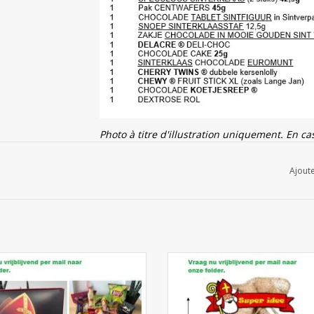
Photo à titre d'illustration uniquement. En c
être remplacés par des produits équivalents.
Ajoute
Cadeaux Saint-Nicolas. Découvrez notre br
d'informations ou traduction possible par email
rand livre de Saint-Nicolas (avec
Sac en toile de jute Saint Nico
bonbons)
AJOUTER AU PANIER
AJOUTER AU PANIER