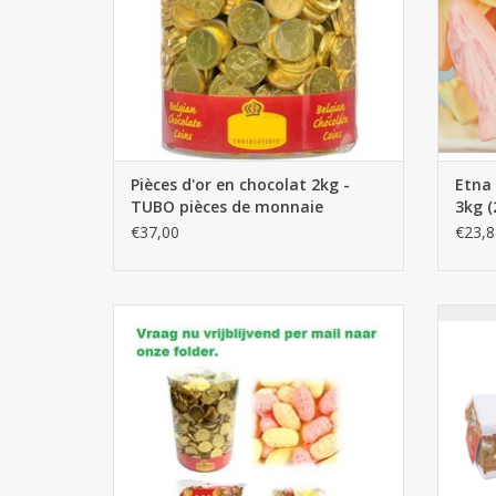
Pièces d'or en chocolat 2kg -
Etna
TUBO pièces de monnaie
3kg (
€37,00
€23,8
Bonbons Saint Nicolas
Maiso
AJOUTER AU PANIER