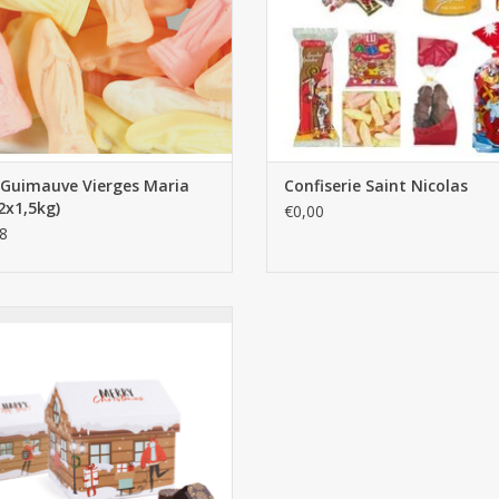
 Guimauve Vierges Maria
Confiserie Saint Nicolas
2x1,5kg)
€0,00
8
n de Noël remplie de pralines au
chocolat
AJOUTER AU PANIER