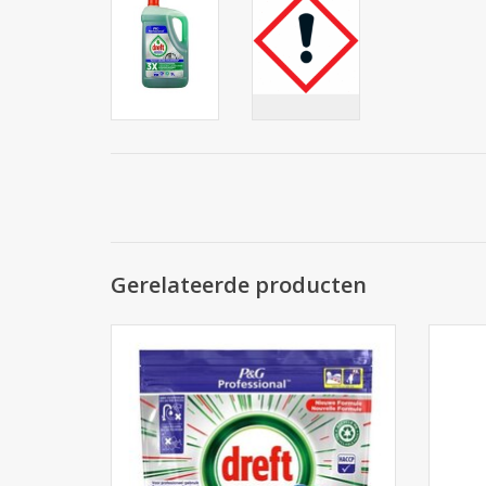
Gerelateerde producten
Dreft vaatwastabletten all-in-one 75st.
TOEVOEGEN AAN WINKELWAGEN
TO