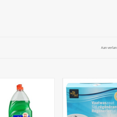
Aan verlan
Dreft 1L Professional
Vaatwaszout 4x1kg
EVOEGEN AAN WINKELWAGEN
TOEVOEGEN AAN WINKELWA