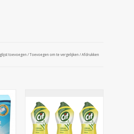
glijst toevoegen
/
Toevoegen om te vergelijken
/
Afdrukken
CIF Schuurcrème 750ml - Citroen 1st.
GEN
TOEVOEGEN AAN WINKELWAGEN