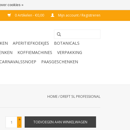
over cookies »
0 Artikelen - €0,00
Mijn account / Registreren
KEN
APERITIEFKOEKJES
BOTANICALS
ENKEN
KOFFIEMACHINES
VERPAKKING
CARNAVALSSNOEP
PAASGESCHENKEN
HOME
/
DREFT 5L PROFESSIONAL
+
TOEVOEGEN AAN WINKELWAGEN
-