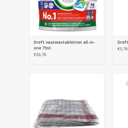
Dreft vaatwastabletten all-in-
Dreft
one 75st.
€3,76
€20,76
Keukenhanddoeken 5 stuks
TOEVOEGEN AAN WINKELWAGEN
TO