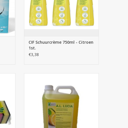
CIF Schuurcrème 750ml - Citroen
1st.
€3,38
urd)
Detergent Lucia Citroen Budget
GEN
TOEVOEGEN AAN WINKELWAGEN