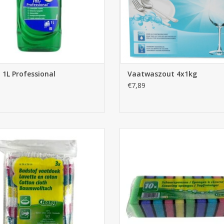
 1L Professional
Vaatwaszout 4x1kg
€7,89
Vaatdoeken 3 stuks
Schuursponsjes 10 stuks (gekle
EVOEGEN AAN WINKELWAGEN
TOEVOEGEN AAN WINKELWA