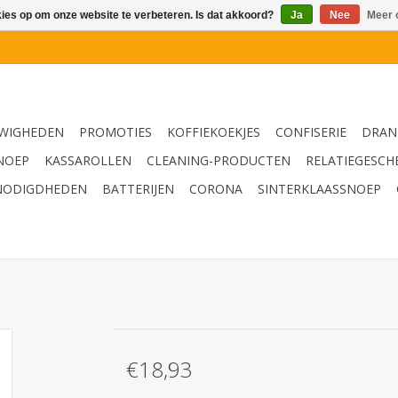
kies op om onze website te verbeteren. Is dat akkoord?
Ja
Nee
Meer 
WIGHEDEN
PROMOTIES
KOFFIEKOEKJES
CONFISERIE
DRAN
NOEP
KASSAROLLEN
CLEANING-PRODUCTEN
RELATIEGESCH
NODIGDHEDEN
BATTERIJEN
CORONA
SINTERKLAASSNOEP
€18,93