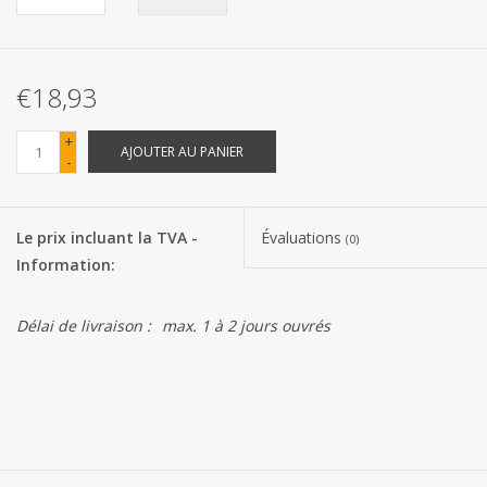
Les batteries
€18,93
Produits Covid-19
+
AJOUTER AU PANIER
-
Confiserie Saint-Nicolas
Bonbons de carnaval
Le prix incluant la TVA -
Évaluations
(0)
Information:
Cadeaux de Pâques
Délai de livraison :
max. 1 à 2 jours ouvrés
Marques