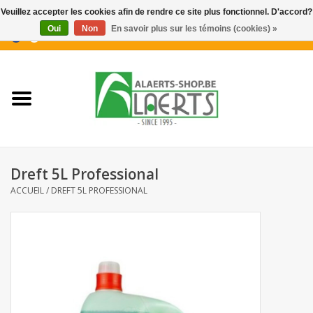
Veuillez accepter les cookies afin de rendre ce site plus fonctionnel. D'accord?
Oui
Non
En savoir plus sur les témoins (cookies) »
0 Articles - €0,00
Accueil
Nouveautés
Promotions
Dreft 5L Professional
Biscuits pour le café
ACCUEIL
/
DREFT 5L PROFESSIONAL
Confiserie
Boissons
Biscuits apéritifs / Snacks salés