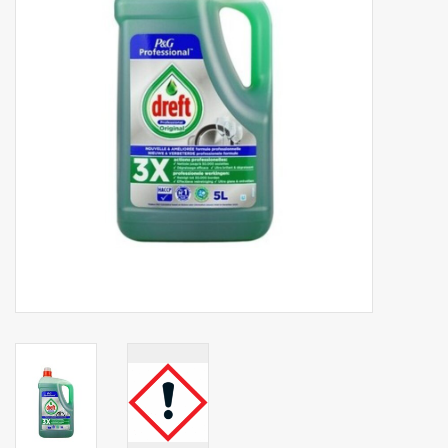
Botanicals
Bonbons pour la bonbonnière
Rouleaux de caisse thermiques
Produits d'hygiène
Cadeaux d'entreprise
Machines à café
Matériel d'emballage
Fournitures de bureau