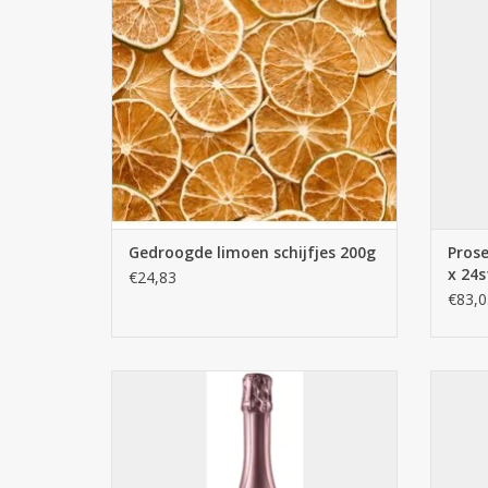
Gedroogde limoen schijfjes 200g
Prose
x 24s
€24,83
€83,0
Serena Prosecco Doc Treviso Rosé 6 x 75cl
Serena 
TOEVOEGEN AAN WINKELWAGEN
TO