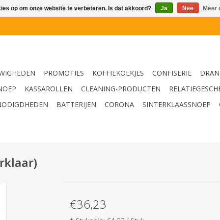
kies op om onze website te verbeteren. Is dat akkoord?
Ja
Nee
Meer 
WIGHEDEN
PROMOTIES
KOFFIEKOEKJES
CONFISERIE
DRAN
NOEP
KASSAROLLEN
CLEANING-PRODUCTEN
RELATIEGESCH
NODIGDHEDEN
BATTERIJEN
CORONA
SINTERKLAASSNOEP
rklaar)
€36,23