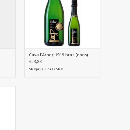
Cava l'Arboç 1919 brut (doos)
€53,83
Stukprijs : €7,41 / Stuk
e cava
 Alt
n 30%
llada.
GEN