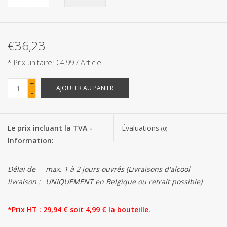
Les batteries
€36,23
Produits Covid-19
* Prix unitaire: €4,99 / Article
Confiserie Saint-Nicolas
+
AJOUTER AU PANIER
-
Bonbons de carnaval
Le prix incluant la TVA -
Évaluations
(0)
Cadeaux de Pâques
Information:
Marques
Délai de
max. 1 à 2 jours ouvrés (Livraisons d'alcool
livraison :
UNIQUEMENT en Belgique ou retrait possible)
*Prix HT : 29,94 € soit 4,99 € la bouteille.