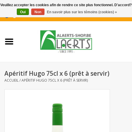
Veuillez accepter les cookies afin de rendre ce site plus fonctionnel. D'accord?
Oui
Non
En savoir plus sur les témoins (cookies) »
0 Articles - €0,00
Accueil
Nouveautés
Promotions
Apéritif Hugo 75cl x 6 (prêt à servir)
Biscuits pour le café
ACCUEIL
/
APÉRITIF HUGO 75CL X 6 (PRÊT À SERVIR)
Confiserie
Boissons
Biscuits apéritifs / Snacks salés