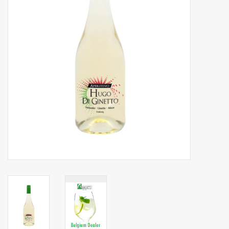
Botanicals
Bonbons pour la bonbonnière
Rouleaux de caisse thermiques
Produits d'hygiène
Cadeaux d'entreprise
Machines à café
Matériel d'emballage
Fournitures de bureau