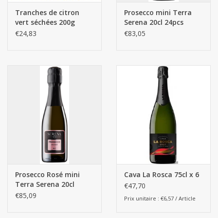
Tranches de citron
Prosecco mini Terra
vert séchées 200g
Serena 20cl 24pcs
€24,83
€83,05
Prosecco Rosé mini
Cava La Rosca 75cl x 6
Terra Serena 20cl
€47,70
24pcs
€85,09
Prix unitaire : €6,57 / Article