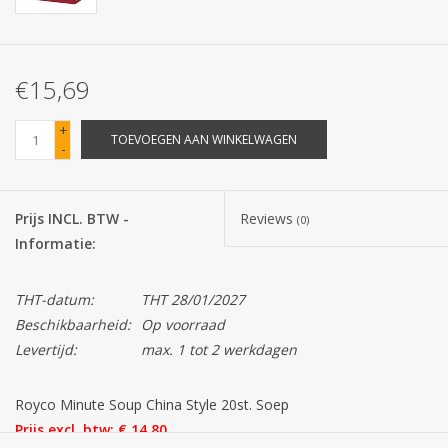
Batterijen
€15,69
Corona
+
TOEVOEGEN AAN WINKELWAGEN
-
Sinterklaassnoep
Carnavalssnoep
Prijs INCL. BTW -
Reviews
(0)
Informatie:
Paasgeschenken
THT-datum:
THT 28/01/2027
Merken
Beschikbaarheid:
Op voorraad
Levertijd:
max. 1 tot 2 werkdagen
Royco Minute Soup China Style 20st. Soep
Prijs excl. btw: € 14,80