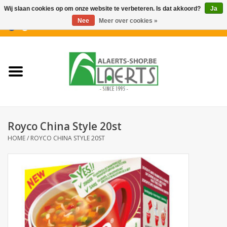
Wij slaan cookies op om onze website te verbeteren. Is dat akkoord?
Ja
Nee
Meer over cookies »
0 Artikelen - €0,00
Home
Nieuwigheden
PROMOTIES
Royco China Style 20st
Koffiekoekjes
HOME
/
ROYCO CHINA STYLE 20ST
Confiserie
Dranken
Aperitiefkoekjes