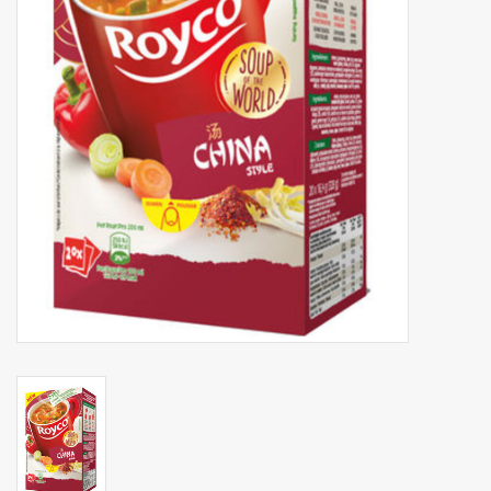
Botanicals
Snoeppot-Snoep
Kassarollen
Cleaning-producten
Relatiegeschenken
Koffiemachines
Verpakking
Kantoorbenodigdheden