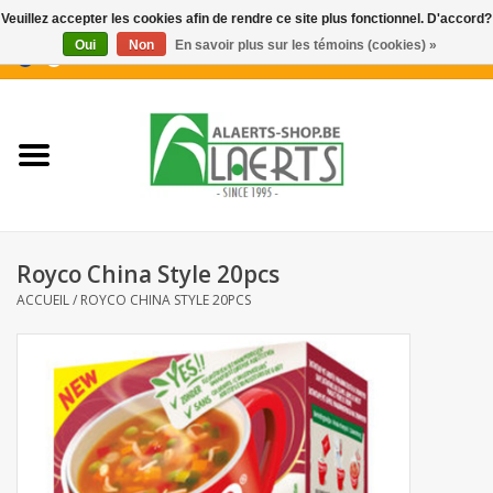
Veuillez accepter les cookies afin de rendre ce site plus fonctionnel. D'accord?
Oui
Non
En savoir plus sur les témoins (cookies) »
0 Articles - €0,00
Accueil
Nouveautés
Promotions
Royco China Style 20pcs
Biscuits pour le café
ACCUEIL
/
ROYCO CHINA STYLE 20PCS
Confiserie
Boissons
Biscuits apéritifs / Snacks salés