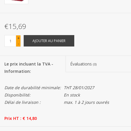
Les batteries
€15,69
Produits Covid-19
+
AJOUTER AU PANIER
-
Confiserie Saint-Nicolas
Bonbons de carnaval
Le prix incluant la TVA -
Évaluations
(0)
Information:
Cadeaux de Pâques
Date de durabilité minimale:
THT 28/01/2027
Marques
Disponibilité:
En stock
Délai de livraison :
max. 1 à 2 jours ouvrés
Prix HT : € 14,80