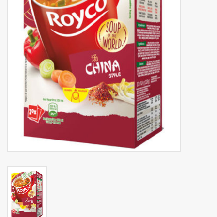
Botanicals
Bonbons pour la bonbonnière
Rouleaux de caisse thermiques
Produits d'hygiène
Cadeaux d'entreprise
Machines à café
Matériel d'emballage
Fournitures de bureau