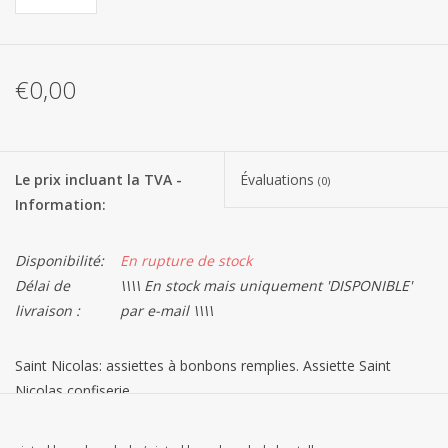
Les batteries
€0,00
Produits Covid-19
Confiserie Saint-Nicolas
Le prix incluant la TVA -
Évaluations
(0)
Information:
Bonbons de carnaval
Disponibilité:
En rupture de stock
Cadeaux de Pâques
Délai de
\\\\ En stock mais uniquement 'DISPONIBLE'
livraison :
par e-mail \\\\
Marques
Saint Nicolas: assiettes à bonbons remplies. Assiette Saint
Nicolas confiserie.
Cadeaux Saint-Nicolas. Découvrez notre brochure en ligne: