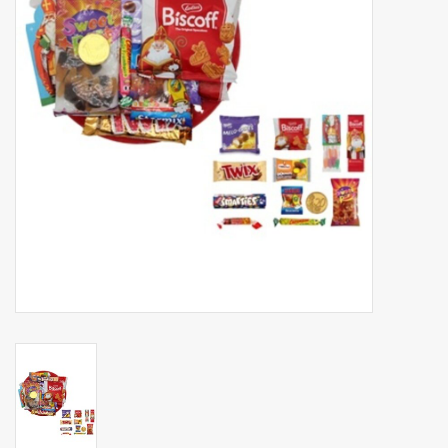
Botanicals
Bonbons pour la bonbonnière
Rouleaux de caisse thermiques
Produits d'hygiène
Cadeaux d'entreprise
Machines à café
Matériel d'emballage
Fournitures de bureau