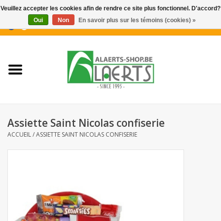
Veuillez accepter les cookies afin de rendre ce site plus fonctionnel. D'accord?
Oui
Non
En savoir plus sur les témoins (cookies) »
0 Articles - €0,00
Accueil
Nouveautés
Promotions
Assiette Saint Nicolas confiserie
Biscuits pour le café
ACCUEIL
/
ASSIETTE SAINT NICOLAS CONFISERIE
Confiserie
Boissons
Biscuits apéritifs / Snacks salés