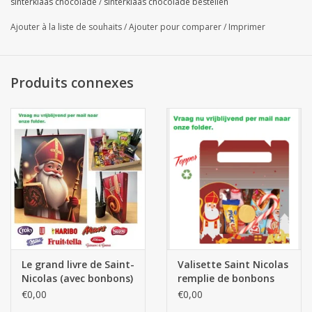
Cliquez ici
.
Ou plus d'informations ou traduction possible par
sinterklaas chocolade
/
sinterklaas chocolade bestellen
email :
contact@alaertsbvba.be
Ajouter à la liste de souhaits
/
Ajouter pour comparer
/
Imprimer
Produits connexes
Le grand livre de Saint-
Valisette Saint Nicolas
Nicolas (avec bonbons)
remplie de bonbons
confiserie
€0,00
€0,00