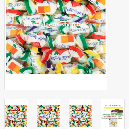
Botanicals
Bonbons pour la bonbonnière
Rouleaux de caisse thermiques
Produits d'hygiène
Cadeaux d'entreprise
Machines à café
Matériel d'emballage
Fournitures de bureau