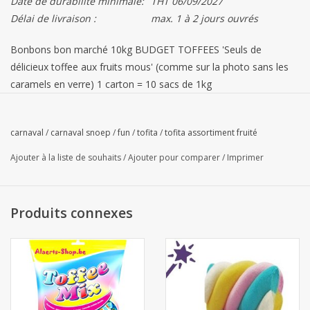
Date de durabilité minimale:
THT 06/09/2027
Délai de livraison :
max. 1 à 2 jours ouvrés
Bonbons bon marché 10kg BUDGET TOFFEES 'Seuls de
délicieux toffee aux fruits mous' (comme sur la photo sans les
caramels en verre) 1 carton = 10 sacs de 1kg
Livraison : Prix hors TVA 6% = 36,84 € les 10 kg = 3,68 € le
kilo
carnaval
/
carnaval snoep
/
fun
/
tofita
/
tofita assortiment fruité
*Collection : Prix HT 6%
*PROMOTION COLLECTION
= 34,99
€ les 10kg ou
3,49 € le kilo
Ajouter à la liste de souhaits
/
Ajouter pour comparer
/
Imprimer
Sur ce produit:
- Livraison BENELUX, GRATUITE à partir de 250€ hors TVA
Produits connexes
- *Si vous
PICK UP
= -5% DE REMISE via le CODE PROMO "
AFHALEN " dans votre panier.
Promotion temporaire sur ce
produit !
- Votre commande en ligne n'est réservée qu'APRÈS
RÉCEPTION DE VOTRE PAIEMENT.
- Les produits saisonniers NE PEUVENT PAS être annulés ou