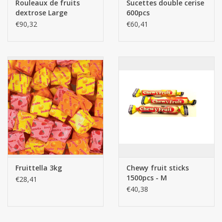
Rouleaux de fruits
Sucettes double cerise
dans la case commentaires.
dextrose Large
600pcs
2500pcs - DEX
€90,32
€60,41
Tofita Assortiment Fruité 800g Tofita Toffee Mini
Fun Fruit Toffee Mix 1kg
Fruittella 3kg
Chewy fruit sticks
1500pcs - M
€28,41
€40,38