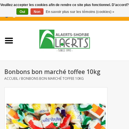
Veuillez accepter les cookies afin de rendre ce site plus fonctionnel. D'accord?
Oui
Non
En savoir plus sur les témoins (cookies) »
0 Articles - €0,00
Accueil
Nouveautés
Promotions
Bonbons bon marché toffee 10kg
Biscuits pour le café
ACCUEIL
/
BONBONS BON MARCHÉ TOFFEE 10KG
Confiserie
Boissons
Biscuits apéritifs / Snacks salés