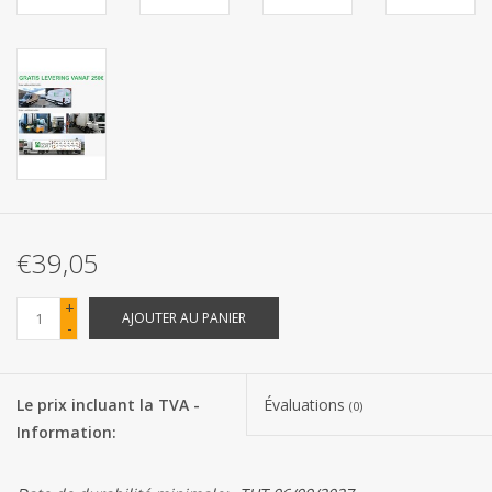
Les batteries
Produits Covid-19
Confiserie Saint-Nicolas
Bonbons de carnaval
€39,05
Cadeaux de Pâques
+
AJOUTER AU PANIER
-
Marques
Le prix incluant la TVA -
Évaluations
(0)
Information: