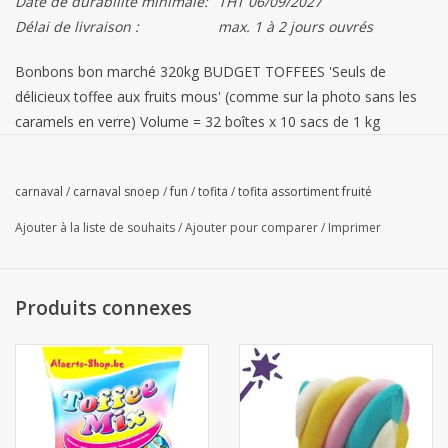
Date de durabilité minimale:
THT 06/09/2027
Délai de livraison :
max. 1 à 2 jours ouvrés
Bonbons bon marché 320kg BUDGET TOFFEES 'Seuls de
délicieux toffee aux fruits mous' (comme sur la photo sans les
caramels en verre) Volume = 32 boîtes x 10 sacs de 1 kg
Livraison : Prix hors TVA 6% 320kg = € 1.061,05 ou 3,31 € /
kilo
+ LIVRAISON GRATUITE
carnaval
/
carnaval snoep
/
fun
/
tofita
/
tofita assortiment fruité
*Collection : Prix HT 6%
*PROMOTION COLLECTION
320kg
=
€ 1.007,99 ou
3,15 € le kilo
Ajouter à la liste de souhaits
/
Ajouter pour comparer
/
Imprimer
Sur ce produit :
- Livraison BENELUX, GRATUITE à partir de 250€ hors TVA
Produits connexes
- *Si vous
PICK UP
= -5% DE REMISE via le CODE PROMO "
AFHALEN " dans votre panier.
Promotion temporaire sur ce
produit !
- Votre commande en ligne n'est réservée qu'APRÈS
RÉCEPTION DE VOTRE PAIEMENT.
- Les produits saisonniers NE PEUVENT PAS être annulés ou