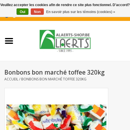
Veuillez accepter les cookies afin de rendre ce site plus fonctionnel. D'accord?
Oui
Non
En savoir plus sur les témoins (cookies) »
0 Articles - €0,00
Accueil
Nouveautés
Promotions
Bonbons bon marché toffee 320kg
Biscuits pour le café
ACCUEIL
/
BONBONS BON MARCHÉ TOFFEE 320KG
Confiserie
Boissons
Biscuits apéritifs / Snacks salés