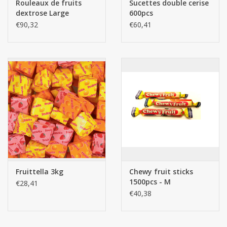
TARDÉE SOUHAITÉE, indiquez la semaine de LIVRAISON
Rouleaux de fruits
Sucettes double cerise
dextrose Large
600pcs
souhaitée dans la case commentaires.
2500pcs - DEX
€90,32
€60,41
Tofita Assortiment Fruité 800g Tofita Toffee Mini
Fun Fruit Toffee Mix 1kg
Fruittella 3kg
Chewy fruit sticks
1500pcs - M
€28,41
€40,38