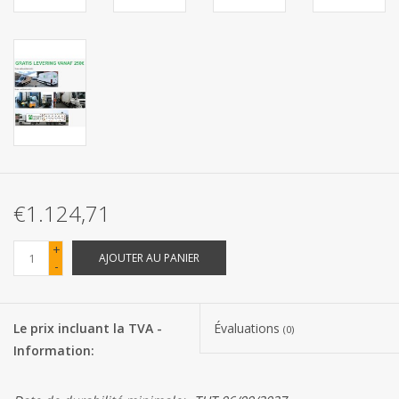
Les batteries
Produits Covid-19
Confiserie Saint-Nicolas
Bonbons de carnaval
€1.124,71
Cadeaux de Pâques
+
AJOUTER AU PANIER
-
Marques
Le prix incluant la TVA -
Évaluations
(0)
Information: