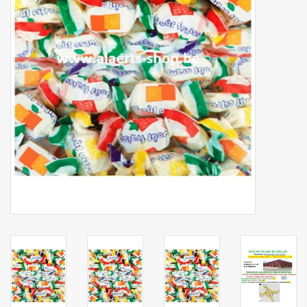
Botanicals
Bonbons pour la bonbonnière
Rouleaux de caisse thermiques
Produits d'hygiène
Cadeaux d'entreprise
Machines à café
Matériel d'emballage
Fournitures de bureau