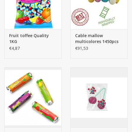
retournés.
- Les livraisons ne peuvent pas avoir lieu à heure fixe, vous
devez fournir une adresse de vous-même ou de votre travail ou
d'une entreprise amie ou d'un voisin présent pendant les heures
Fruit toffee Quality
Cable mallow
de travail et pouvant signer. Une 2ème livraison sera facturée.
1KG
multicolores 1450pcs
- Merci de fournir un numéro de portable afin que nous
€4,87
€91,53
puissions vous contacter rapidement en cas de problème.
- Toutes les commandes sont valables jusqu'à épuisement des
stocks. Les ventes en ligne et en magasin peuvent
exceptionnellement se croiser, ce qui peut entraîner des
ruptures de stock. Les producteurs peuvent également nous
livrer en retard = plus tard que prévu. Nous vous contacterons
alors pour une alternative si possible et acceptée par vous. Dans
le cas contraire, vous recevrez bien entendu un remboursement
intégral.
- Vous pouvez commander/réserver en ligne ou par e-mail
MAINTENANT et vous faire livrer dans une PÉRIODE PLUS