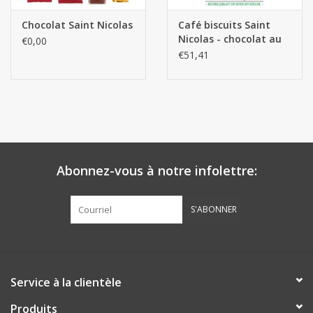
Chocolat Saint Nicolas
Café biscuits Saint
Nicolas - chocolat au
€0,00
lait ±375pcs.
€51,41
Abonnez-vous à notre infolettre:
S'ABONNER
Service à la clientèle
Produits