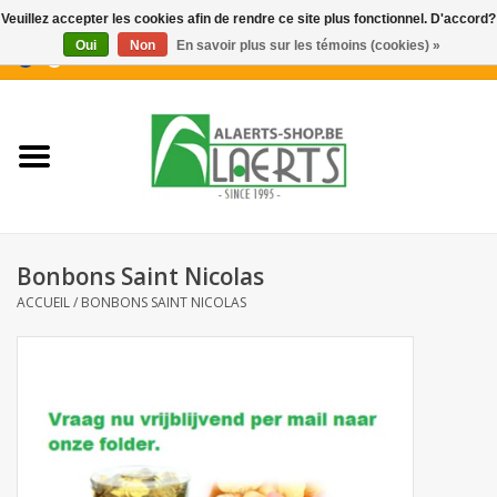
Veuillez accepter les cookies afin de rendre ce site plus fonctionnel. D'accord?
Oui
Non
En savoir plus sur les témoins (cookies) »
0 Articles - €0,00
Accueil
Nouveautés
Promotions
Bonbons Saint Nicolas
Biscuits pour le café
ACCUEIL
/
BONBONS SAINT NICOLAS
Confiserie
Boissons
Biscuits apéritifs / Snacks salés