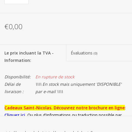
Les batteries
€0,00
Produits Covid-19
Confiserie Saint-Nicolas
Le prix incluant la TVA -
Évaluations
(0)
Information:
Bonbons de carnaval
Disponibilité:
En rupture de stock
Cadeaux de Pâques
Délai de
\\\\ En stock mais uniquement 'DISPONIBLE'
livraison :
par e-mail \\\\
Marques
Cadeaux Saint-Nicolas. Découvrez notre brochure en ligne
:
Cliquez ici
.
Ou plus d'informations ou traduction possible par
email:
contact@alaertsbvba.be