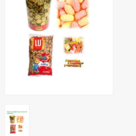
Botanicals
Bonbons pour la bonbonnière
Rouleaux de caisse thermiques
Produits d'hygiène
Cadeaux d'entreprise
Machines à café
Matériel d'emballage
Fournitures de bureau