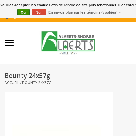
Veuillez accepter les cookies afin de rendre ce site plus fonctionnel. D'accord?
Oui
Non
En savoir plus sur les témoins (cookies) »
0 Articles - €0,00
Accueil
Nouveautés
Promotions
Bounty 24x57g
Biscuits pour le café
ACCUEIL
/
BOUNTY 24X57G
Confiserie
Boissons
Biscuits apéritifs / Snacks salés