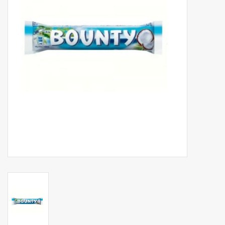
Botanicals
Bonbons pour la bonbonnière
Rouleaux de caisse thermiques
Produits d'hygiène
Cadeaux d'entreprise
Machines à café
Matériel d'emballage
Fournitures de bureau