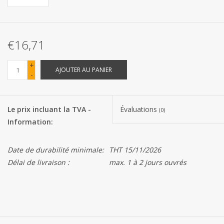
Les batteries
€16,71
Produits Covid-19
+
AJOUTER AU PANIER
-
Confiserie Saint-Nicolas
Bonbons de carnaval
Le prix incluant la TVA -
Évaluations
(0)
Information:
Cadeaux de Pâques
Date de durabilité minimale:
THT 15/11/2026
Marques
Délai de livraison :
max. 1 à 2 jours ouvrés