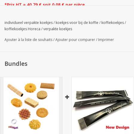
*Prix HT = 40,79 € soit 0,08 € par pièce
A l'achat de 11 boites = 38,75 soit 0,077€ pièce !
individueel verpakte koekjes
/
koekjes voor bij de koffie
/
koffiekoekjes
/
koffiekoekjes Horeca
/
verpakte koekjes
Ajouter à la liste de souhaits
/
Ajouter pour comparer
/
Imprimer
Bundles