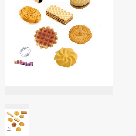
Botanicals
Bonbons pour la bonbonnière
Rouleaux de caisse thermiques
Produits d'hygiène
Cadeaux d'entreprise
Machines à café
Matériel d'emballage
Fournitures de bureau