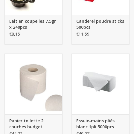
Lait en coupelles 7,5gr
Canderel poudre sticks
x 240pcs
500pcs
€8,15
€11,59
Papier toilette 2
Essuie-mains pliés
couches budget
blanc 1pli 5000pcs
€44,72
€40,27