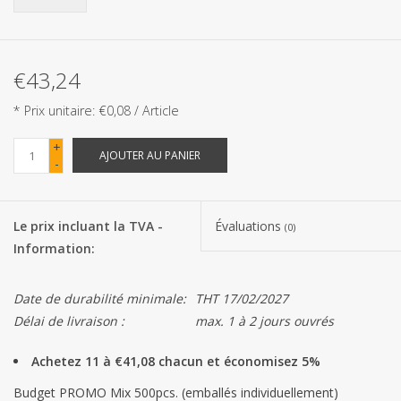
Les batteries
€43,24
Produits Covid-19
* Prix unitaire: €0,08 / Article
Confiserie Saint-Nicolas
+
AJOUTER AU PANIER
-
Bonbons de carnaval
Le prix incluant la TVA -
Évaluations
(0)
Cadeaux de Pâques
Information:
Marques
Date de durabilité minimale:
THT 17/02/2027
Délai de livraison :
max. 1 à 2 jours ouvrés
Achetez 11 à €41,08 chacun et économisez 5%
Budget PROMO Mix 500pcs. (emballés individuellement)