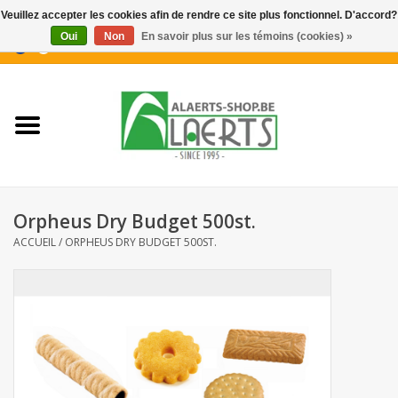
Veuillez accepter les cookies afin de rendre ce site plus fonctionnel. D'accord?
Oui
Non
En savoir plus sur les témoins (cookies) »
0 Articles - €0,00
Accueil
Nouveautés
Promotions
Orpheus Dry Budget 500st.
Biscuits pour le café
ACCUEIL
/
ORPHEUS DRY BUDGET 500ST.
Confiserie
Boissons
Biscuits apéritifs / Snacks salés