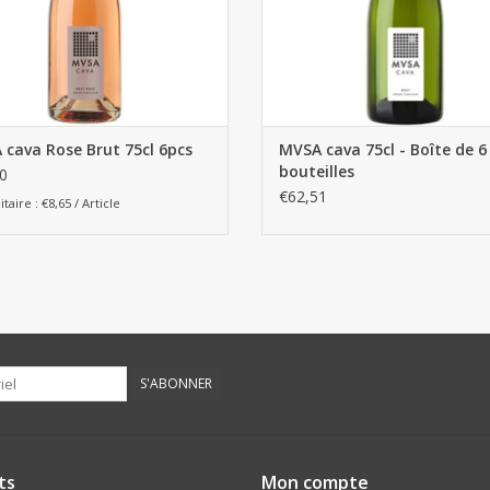
cava Rose Brut 75cl 6pcs
MVSA cava 75cl - Boîte de 6
bouteilles
0
€62,51
itaire : €8,65 / Article
S'ABONNER
ts
Mon compte