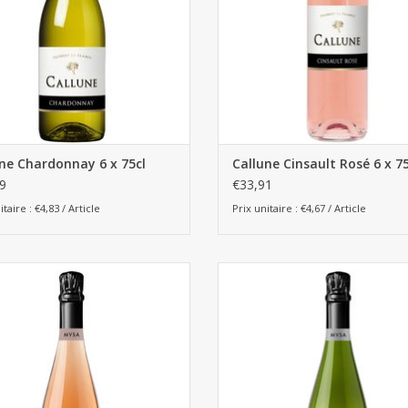
ne Chardonnay 6 x 75cl
Callune Cinsault Rosé 6 x 75
9
€33,91
itaire : €4,83 / Article
Prix unitaire : €4,67 / Article
VSA cava Rose Brut 75cl 6pcs
MVSA cava 75cl - Boîte de 6 bout
AJOUTER AU PANIER
AJOUTER AU PANIER