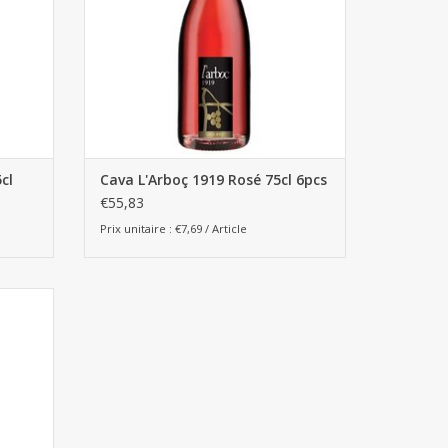
cl
Cava L'Arboç 1919 Rosé 75cl 6pcs
€55,83
Prix unitaire : €7,69 / Article
eilles