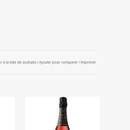
r à la liste de souhaits
/
Ajouter pour comparer
/
Imprimer
l
Cava L'Arboç 1919 Rosé 75cl 6pcs
AJOUTER AU PANIER