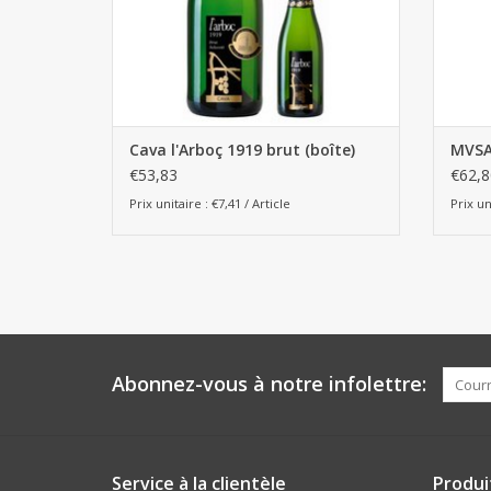
Cava l'Arboç 1919 brut (boîte)
MVSA 
€53,83
€62,8
Prix unitaire : €7,41 / Article
Prix un
Abonnez-vous à notre infolettre:
Service à la clientèle
Produi