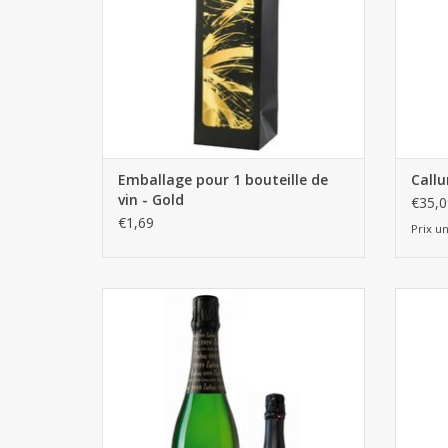
Emballage pour 1 bouteille de
Callu
vin - Gold
€35,0
€1,69
Prix un
Cava l'Arboç 1919 brut (boîte)
M
AJOUTER AU PANIER