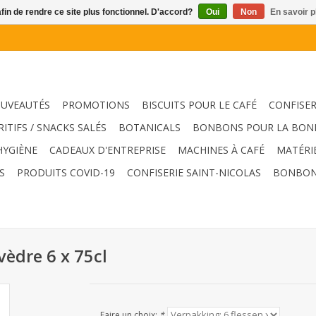
afin de rendre ce site plus fonctionnel. D'accord?
Oui
Non
En savoir p
UVEAUTÉS
PROMOTIONS
BISCUITS POUR LE CAFÉ
CONFISER
RITIFS / SNACKS SALÉS
BOTANICALS
BONBONS POUR LA BON
HYGIÈNE
CADEAUX D'ENTREPRISE
MACHINES À CAFÉ
MATÉRI
S
PRODUITS COVID-19
CONFISERIE SAINT-NICOLAS
BONBON
èdre 6 x 75cl
Faire un choix:
*