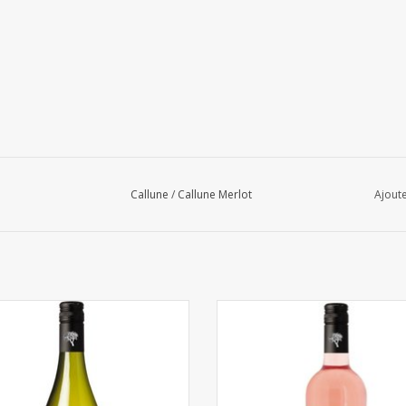
Callune
/
Callune Merlot
Ajoute
Callune Chardonnay 6 x 75cl
Callune Cinsault Rosé 6 x 75c
AJOUTER AU PANIER
AJOUTER AU PANIER