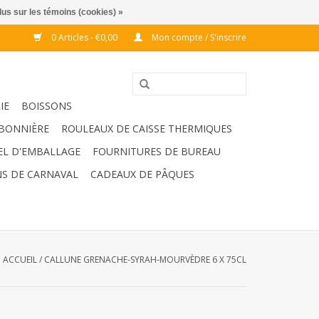
lus sur les témoins (cookies) »
0 Articles - €0,00
Mon compte / S'inscrire
IE
BOISSONS
BONNIÈRE
ROULEAUX DE CAISSE THERMIQUES
EL D'EMBALLAGE
FOURNITURES DE BUREAU
S DE CARNAVAL
CADEAUX DE PÂQUES
ACCUEIL
/
CALLUNE GRENACHE-SYRAH-MOURVÈDRE 6 X 75CL