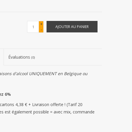
+
AJOUTER AU PANIER
-
Évaluations
(0)
vraisons d'alcool UNIQUEMENT en Belgique ou
ez 6%
cartons 4,38 € + Livraison offerte ! (Tarif 20
lles est également possible = avec mix, commande