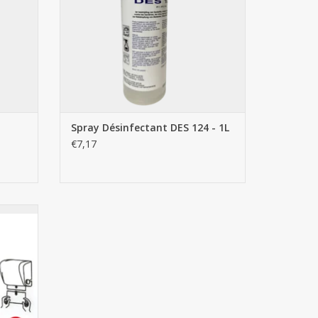
Spray Désinfectant DES 124 - 1L
€7,17
ssuie-