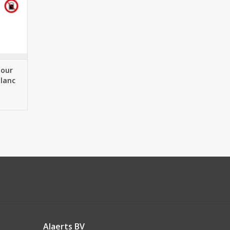
pour
Blanc
Alaerts BV