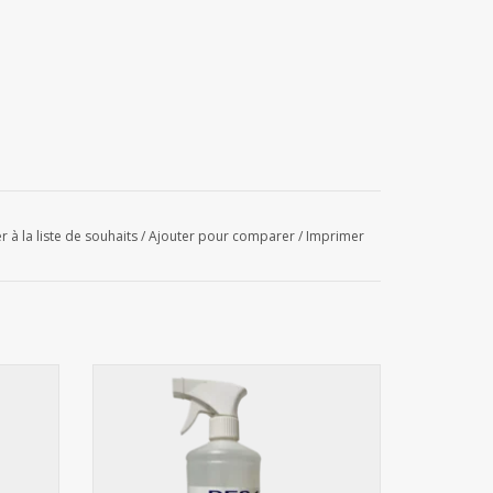
r à la liste de souhaits
/
Ajouter pour comparer
/
Imprimer
Spray Désinfectant DES 124 - 1L
AJOUTER AU PANIER