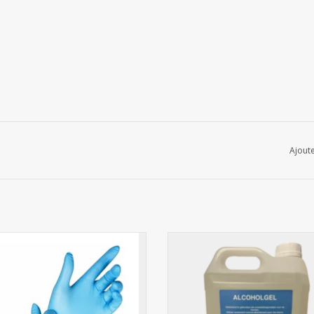
Ajoute
Gant Nitrile Bleu L 100pcs.
Gel hydroalcoolique 5L
AJOUTER AU PANIER
AJOUTER AU PANIER