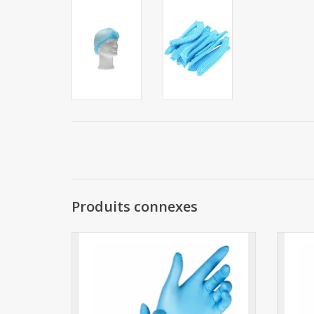
Produits connexes
Gant Nitrile Bleu M 100pcs.
AJOUTER AU PANIER