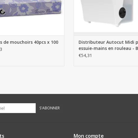
s de mouchoirs 40pcs x 100
Distributeur Autocut Midi 
essuie-mains en rouleau - 
3
€54,31
S'ABONNER
ts
Mon compte