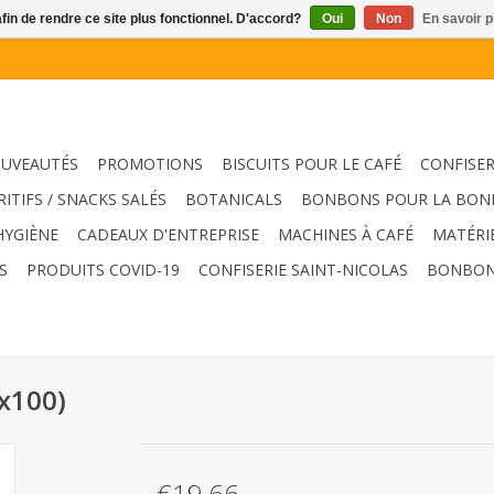
afin de rendre ce site plus fonctionnel. D'accord?
Oui
Non
En savoir p
UVEAUTÉS
PROMOTIONS
BISCUITS POUR LE CAFÉ
CONFISER
RITIFS / SNACKS SALÉS
BOTANICALS
BONBONS POUR LA BON
HYGIÈNE
CADEAUX D'ENTREPRISE
MACHINES À CAFÉ
MATÉRI
S
PRODUITS COVID-19
CONFISERIE SAINT-NICOLAS
BONBON
0x100)
€19,66