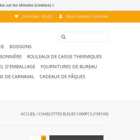
lus sur les témoins (cookies) »
0 Articles - €0,00
Mon compte / S'inscrire
IE
BOISSONS
BONNIÈRE
ROULEAUX DE CAISSE THERMIQUES
EL D'EMBALLAGE
FOURNITURES DE BUREAU
S DE CARNAVAL
CADEAUX DE PÂQUES
ACCUEIL
/
CHARLOTTES BLEUES 1000PCS (10X100)
+