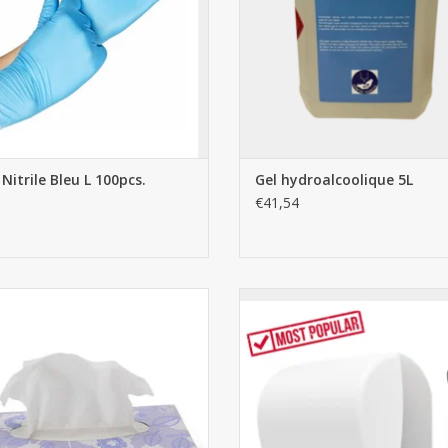
Nitrile Bleu L 100pcs.
Gel hydroalcoolique 5L
€41,54
îtes de mouchoirs 40pcs x 100
Distributeur Autocut Midi pour e
mains en rouleau - Blanc
AJOUTER AU PANIER
AJOUTER AU PANIER