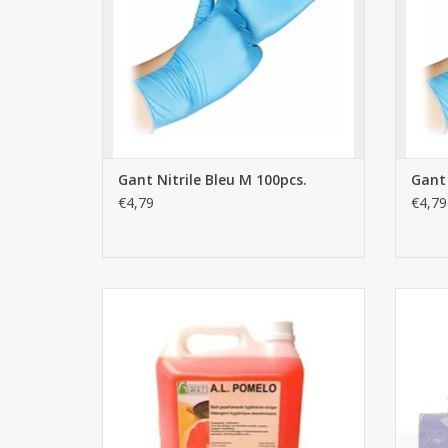
Gant Nitrile Bleu M 100pcs.
Gant 
€4,79
€4,79
Pomelo detergent hygiënique parfumé 5L
Bo
AJOUTER AU PANIER