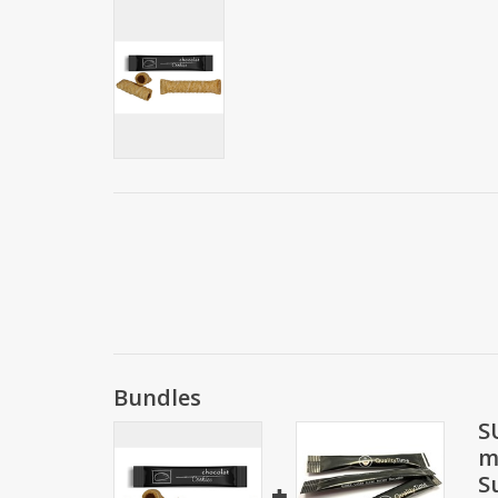
Bundles
S
m
S