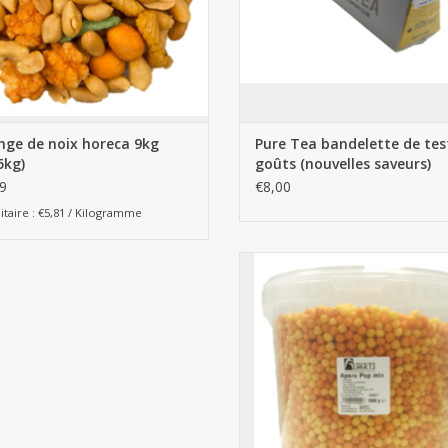
nge de noix horeca 9kg
Pure Tea bandelette de test
5kg)
goûts (nouvelles saveurs)
9
€8,00
itaire : €5,81 / Kilogramme
Apero Pop Mix 2,5kg seau
AJOUTER AU PANIER