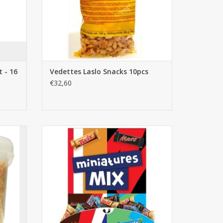
 - 16
Vedettes Laslo Snacks 10pcs
€32,60
Mars Miniatures Mix 3kg
AJOUTER AU PANIER