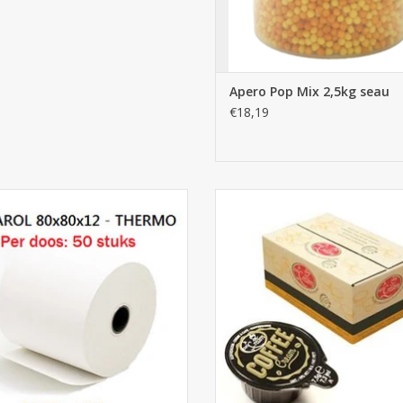
Apero Pop Mix 2,5kg seau
€18,19
eaux de caisse 80x80x12 - 50pcs
Lait en coupelles 7,5gr x 240
AJOUTER AU PANIER
AJOUTER AU PANIER