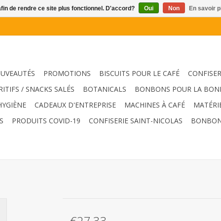
afin de rendre ce site plus fonctionnel. D'accord?
Oui
Non
En savoir p
UVEAUTÉS
PROMOTIONS
BISCUITS POUR LE CAFÉ
CONFISER
RITIFS / SNACKS SALÉS
BOTANICALS
BONBONS POUR LA BON
HYGIÈNE
CADEAUX D'ENTREPRISE
MACHINES À CAFÉ
MATÉRI
S
PRODUITS COVID-19
CONFISERIE SAINT-NICOLAS
BONBON
€27,33