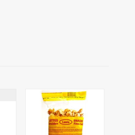
 goûts
Vedettes Laslo Snacks 10pcs
AJOUTER AU PANIER