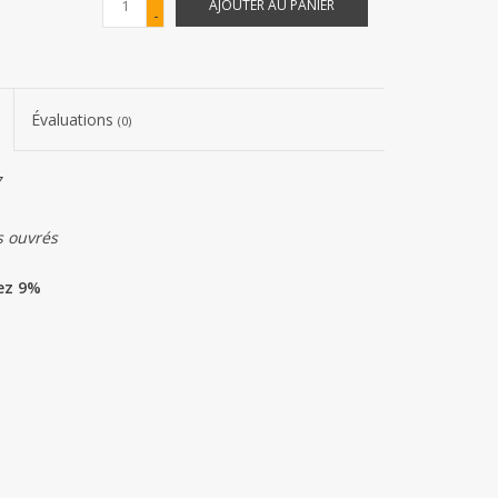
AJOUTER AU PANIER
-
Évaluations
(0)
7
s ouvrés
ez 9%