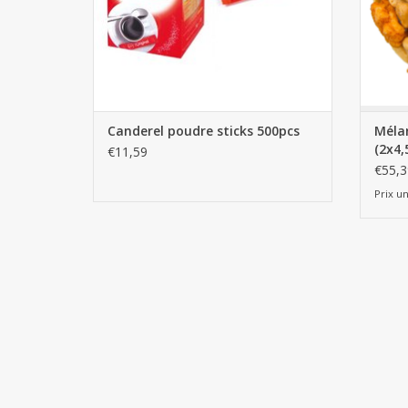
Canderel poudre sticks 500pcs
Méla
(2x4,
€11,59
€55,3
Prix un