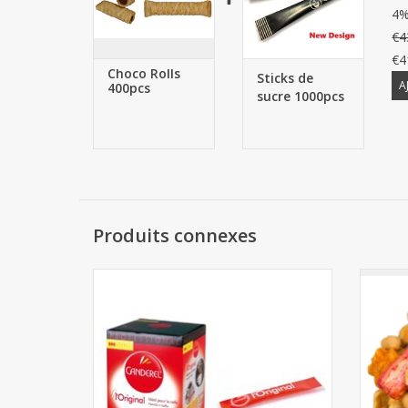
4%
€4
€4
Choco Rolls
Sticks de
A
400pcs
sucre 1000pcs
Produits connexes
Canderel poudre sticks 500pcs
Méla
AJOUTER AU PANIER