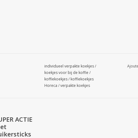
individueel verpakte koekjes
/
Ajoute
koekjes voor bij de koffie
/
koffiekoekjes
/
koffiekoekjes
Horeca
/
verpakte koekjes
UPER ACTIE
et
uikersticks