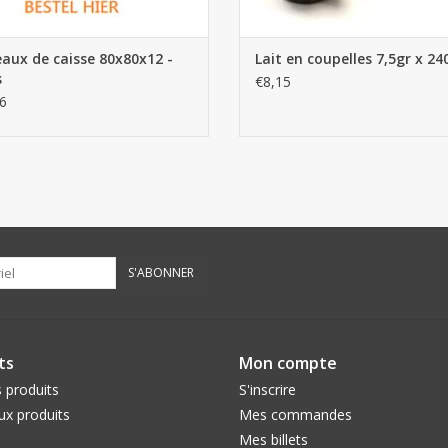
aux de caisse 80x80x12 -
Lait en coupelles 7,5gr x 24
s
€8,15
6
S'ABONNER
ts
Mon compte
 produits
S'inscrire
x produits
Mes commandes
Mes billets