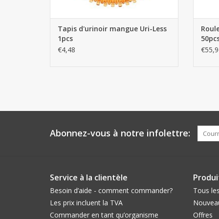
Tapis d'urinoir mangue Uri-Less
Roule
1pcs
50pc
€4,48
€55,9
Abonnez-vous à notre infolettre:
Service à la clientèle
Produi
Besoin d’aide - comment commander?
Tous les
Les prix incluent la TVA
Nouveau
Commander en tant qu’organisme
Offres