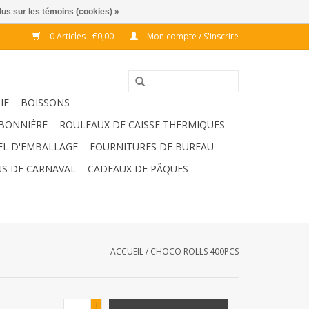
lus sur les témoins (cookies) »
0 Articles - €0,00
Mon compte / S'inscrire
IE
BOISSONS
BONNIÈRE
ROULEAUX DE CAISSE THERMIQUES
EL D'EMBALLAGE
FOURNITURES DE BUREAU
S DE CARNAVAL
CADEAUX DE PÂQUES
ACCUEIL
/
CHOCO ROLLS 400PCS
+