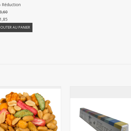
 Réduction
3,60
1,85
JOUTER AU PANIER
nge de noix horeca 9kg (2x4,5kg)
Pure Tea bandelette de test - 16
(nouvelles saveurs)
AJOUTER AU PANIER
AJOUTER AU PANIER