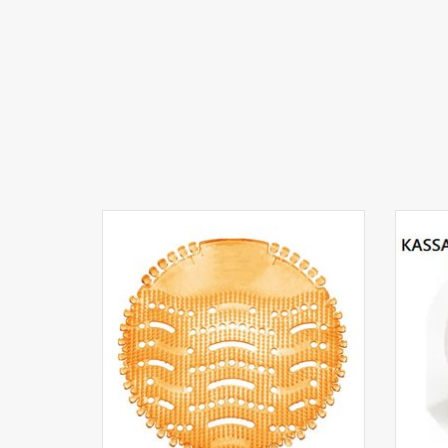
Tapis d'urinoir mangue Uri-Less 1pcs
Roul
AJOUTER AU PANIER