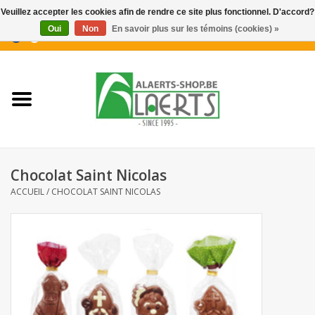
Veuillez accepter les cookies afin de rendre ce site plus fonctionnel. D'accord?
Oui
Non
En savoir plus sur les témoins (cookies) »
0 Articles - €0,00
Accueil
Nouveautés
Promotions
Chocolat Saint Nicolas
Biscuits pour le café
ACCUEIL
/
CHOCOLAT SAINT NICOLAS
Confiserie
Boissons
Biscuits apéritifs / Snacks salés