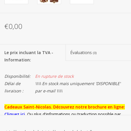
Les batteries
€0,00
Produits Covid-19
Confiserie Saint-Nicolas
Le prix incluant la TVA -
Évaluations
(0)
Information:
Bonbons de carnaval
Disponibilité:
En rupture de stock
Cadeaux de Pâques
Délai de
\\\\ En stock mais uniquement 'DISPONIBLE'
livraison :
par e-mail \\\\
Marques
Cadeaux Saint-Nicolas. Découvrez notre brochure en ligne:
Cliquez ici
.
Ou plus d'informations ou traduction possible par
email :
contact@alaertsbvba.be