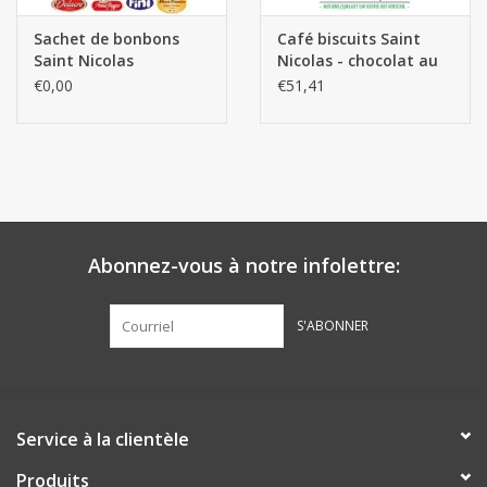
Sachet de bonbons
Café biscuits Saint
Saint Nicolas
Nicolas - chocolat au
lait ±375pcs.
€0,00
€51,41
Abonnez-vous à notre infolettre:
S'ABONNER
Service à la clientèle
Produits