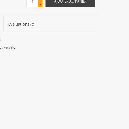
AJOUTER AU PANIER
-
Évaluations
(0)
6
s ouvrés