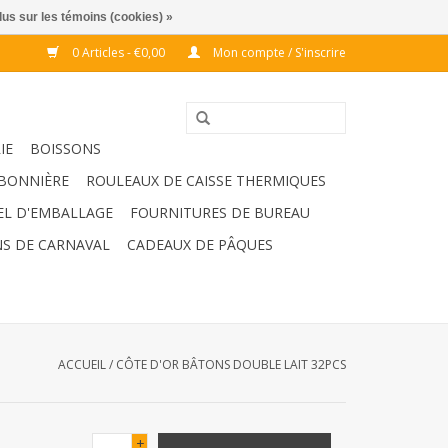
lus sur les témoins (cookies) »
0 Articles - €0,00
Mon compte / S'inscrire
IE
BOISSONS
BONNIÈRE
ROULEAUX DE CAISSE THERMIQUES
EL D'EMBALLAGE
FOURNITURES DE BUREAU
S DE CARNAVAL
CADEAUX DE PÂQUES
ACCUEIL
/
CÔTE D'OR BÂTONS DOUBLE LAIT 32PCS
+