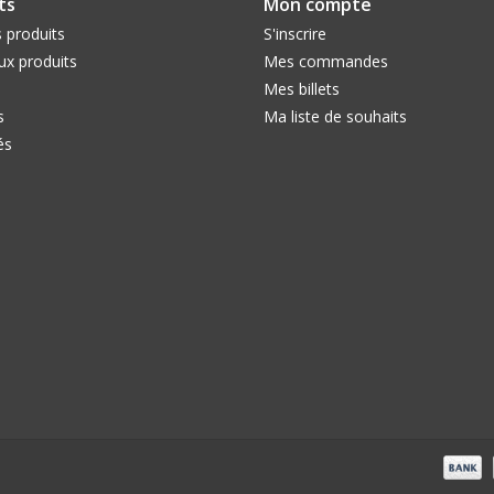
ts
Mon compte
 produits
S'inscrire
x produits
Mes commandes
Mes billets
s
Ma liste de souhaits
és