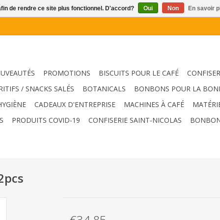
afin de rendre ce site plus fonctionnel. D'accord?
Oui
Non
En savoir p
UVEAUTÉS
PROMOTIONS
BISCUITS POUR LE CAFÉ
CONFISER
RITIFS / SNACKS SALÉS
BOTANICALS
BONBONS POUR LA BON
HYGIÈNE
CADEAUX D'ENTREPRISE
MACHINES À CAFÉ
MATÉRI
S
PRODUITS COVID-19
CONFISERIE SAINT-NICOLAS
BONBON
32pcs
€34,85