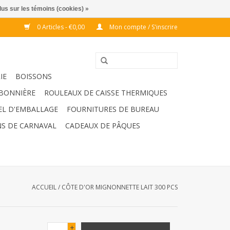
lus sur les témoins (cookies) »
0 Articles - €0,00
Mon compte / S'inscrire
IE
BOISSONS
BONNIÈRE
ROULEAUX DE CAISSE THERMIQUES
EL D'EMBALLAGE
FOURNITURES DE BUREAU
S DE CARNAVAL
CADEAUX DE PÂQUES
ACCUEIL
/
CÔTE D'OR MIGNONNETTE LAIT 300 PCS
+