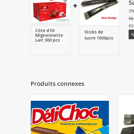
S
3%
€6
€5
Côte d'Or
Sticks de
A
Mignonnette
sucre 1000pcs
Lait 300 pcs
Produits connexes
Delacre DéliChoc ±110pcs
AJOUTER AU PANIER