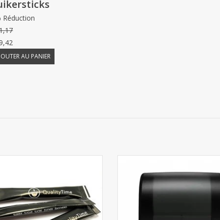
uikersticks
 Réduction
1,17
9,42
JOUTER AU PANIER
Sticks de sucre 1000pcs
Distributeur Autocut Midi pour e
mains en rouleau - Noir
AJOUTER AU PANIER
AJOUTER AU PANIER