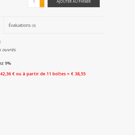
AJOUTER AU PANIER
-
Évaluations
(0)
6
s ouvrés
ez 9%
 42,36 € ou à partir de 11 boîtes = € 38,55