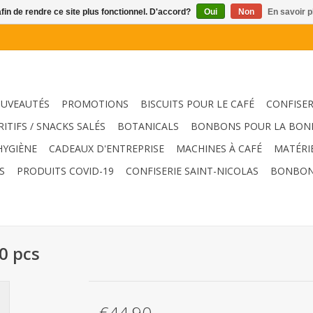
afin de rendre ce site plus fonctionnel. D'accord?
Oui
Non
En savoir p
UVEAUTÉS
PROMOTIONS
BISCUITS POUR LE CAFÉ
CONFISER
RITIFS / SNACKS SALÉS
BOTANICALS
BONBONS POUR LA BON
HYGIÈNE
CADEAUX D'ENTREPRISE
MACHINES À CAFÉ
MATÉRI
S
PRODUITS COVID-19
CONFISERIE SAINT-NICOLAS
BONBON
0 pcs
€44,90