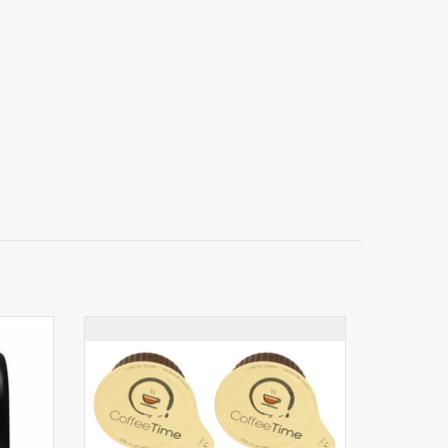
ssuie-
Lait en coupelles CT 7,5gr 240pcs
AJOUTER AU PANIER