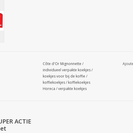
Côte d'Or Mignonnette
/
Ajoute
individueel verpakte koekjes
/
koekjes voor bij de koffie
/
koffiekoekjes
/
koffiekoekjes
Horeca
/
verpakte koekjes
UPER ACTIE
et