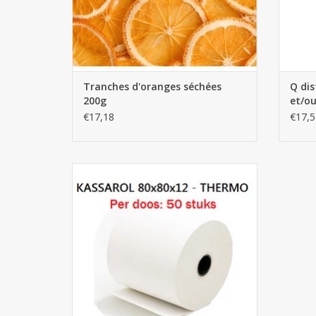
Tranches d'oranges séchées
Q dis
200g
et/ou
1L
€17,18
€17,5
Rouleaux de caisse 80x80x12 - 50pcs
AJOUTER AU PANIER