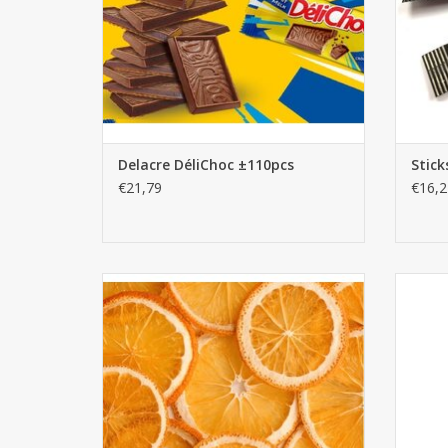
Delacre DéliChoc ±110pcs
Stick
€21,79
€16,2
Tranches d'oranges séchées 200g
Q dist
AJOUTER AU PANIER