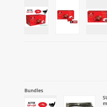
Bundles
S
m