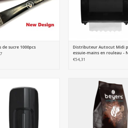
s de sucre 1000pcs
Distributeur Autocut Midi 
essuie-mains en rouleau - 
7
€54,31
ributeur de savon mousse et/ou gel
Beyers Dessert grains de café 1kg
d'alcool Manuel - Noir 1L
Arabica
AJOUTER AU PANIER
AJOUTER AU PANIER