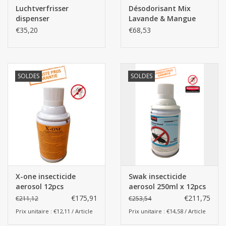
Luchtverfrisser
Désodorisant Mix
dispenser
Lavande & Mangue
12x243ml
€35,20
€68,53
SOLDES
SOLDES
X-one insecticide
Swak insecticide
aerosol 12pcs
aerosol 250ml x 12pcs
(boîte)
€175,91
€211,75
€211,12
€253,54
Prix unitaire : €12,11 / Article
Prix unitaire : €14,58 / Article