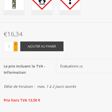
Les batteries
Produits Covid-19
€16,34
Confiserie Saint-Nicolas
+
AJOUTER AU PANIER
-
Bonbons de carnaval
Le prix incluant la TVA -
Évaluations
Cadeaux de Pâques
(0)
Information:
Marques
Délai de livraison :
max. 1 à 2 jours ouvrés
Prix ​​hors TVA 13,50 €