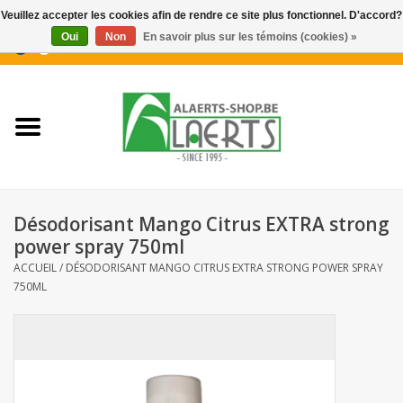
Veuillez accepter les cookies afin de rendre ce site plus fonctionnel. D'accord?
Oui
Non
En savoir plus sur les témoins (cookies) »
0 Articles - €0,00
Accueil
Nouveautés
Promotions
Désodorisant Mango Citrus EXTRA strong
Biscuits pour le café
power spray 750ml
ACCUEIL
/
DÉSODORISANT MANGO CITRUS EXTRA STRONG POWER SPRAY
750ML
Confiserie
Boissons
Biscuits apéritifs / Snacks salés