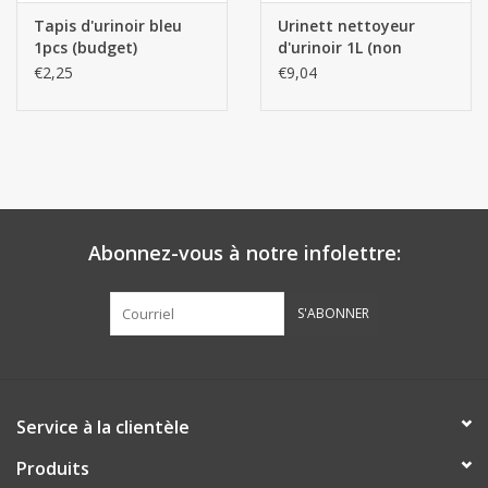
Tapis d'urinoir bleu
Urinett nettoyeur
1pcs (budget)
d'urinoir 1L (non
destiné à un usage
€2,25
€9,04
privé)
Abonnez-vous à notre infolettre:
S'ABONNER
Service à la clientèle
Produits