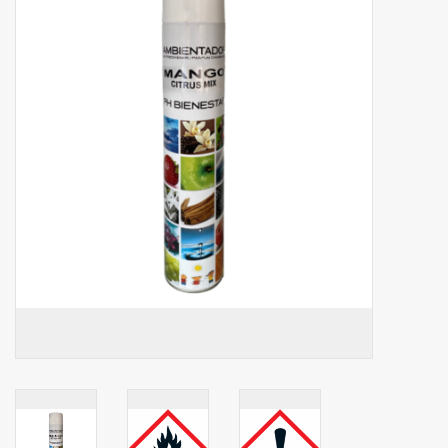
Botanicals
Bonbons pour la bonbonnière
Rouleaux de caisse thermiques
Produits d'hygiène
Cadeaux d'entreprise
Machines à café
Matériel d'emballage
Fournitures de bureau