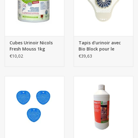
Cubes Urinoir Nicols
Tapis d'urinoir avec
Fresh Mouss 1kg
Bio Block pour le
nettoyage 12pcs
€10,02
€39,63