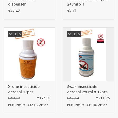
dispenser
243ml x 1
€35,20
€5,71
SOLDES
SOLDES
X-one insecticide
Swak insecticide
aerosol 12pcs
aerosol 250ml x 12pcs
(boîte)
€175,91
€211,75
€211,12
€253,54
Prix unitaire : €12,11 / Article
Prix unitaire : €14,58 / Article