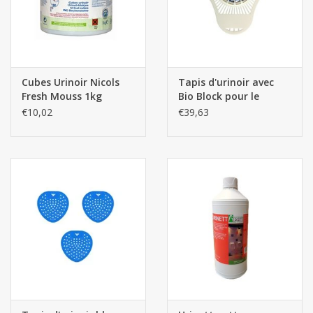
Cubes Urinoir Nicols
Tapis d'urinoir avec
Fresh Mouss 1kg
Bio Block pour le
nettoyage 12pcs
€10,02
€39,63