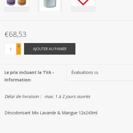
Les batteries
Produits Covid-19
€68,53
Confiserie Saint-Nicolas
+
AJOUTER AU PANIER
-
Bonbons de carnaval
Le prix incluant la TVA -
Évaluations
(0)
Cadeaux de Pâques
Information:
Marques
Délai de livraison :
max. 1 à 2 jours ouvrés
Désodorisant Mix Lavande & Mangue 12x243ml