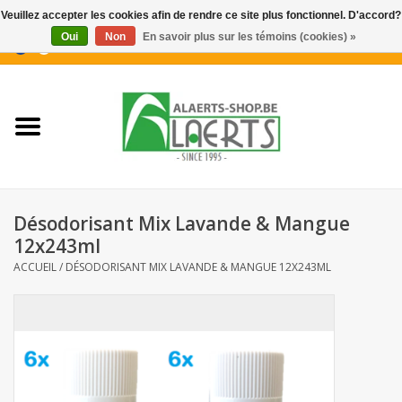
Veuillez accepter les cookies afin de rendre ce site plus fonctionnel. D'accord?
Oui
Non
En savoir plus sur les témoins (cookies) »
0 Articles - €0,00
Accueil
Nouveautés
Promotions
Désodorisant Mix Lavande & Mangue
Biscuits pour le café
12x243ml
ACCUEIL
/
DÉSODORISANT MIX LAVANDE & MANGUE 12X243ML
Confiserie
Boissons
Biscuits apéritifs / Snacks salés