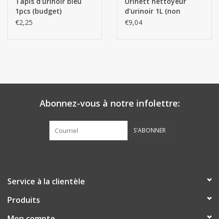
Tapis d'urinoir bleu
Urinett nettoyeur
1pcs (budget)
d'urinoir 1L (non
destiné à un usage
€2,25
€9,04
privé)
Abonnez-vous à notre infolettre:
S'ABONNER
Service à la clientèle
Produits
Mon compte