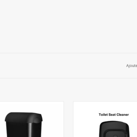
Ajoute
Poublelle Noir 23L
Toilet seat cleaner dispenser - 
AJOUTER AU PANIER
AJOUTER AU PANIER