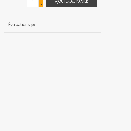
AJOUTER AU PANIER
-
Évaluations
(0)