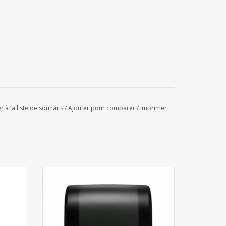
r à la liste de souhaits
/
Ajouter pour comparer
/
Imprimer
Black
Distributeur Autocut Midi pour essuie-
mains en rouleau - Noir
AJOUTER AU PANIER