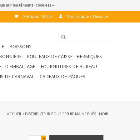
lus sur les témoins (cookies) »
0 Articles - €0,00
Mon compte / S'inscrire
IE
BOISSONS
BONNIÈRE
ROULEAUX DE CAISSE THERMIQUES
EL D'EMBALLAGE
FOURNITURES DE BUREAU
S DE CARNAVAL
CADEAUX DE PÂQUES
ACCUEIL
/
DISTRIBUTEUR POUR ESSUIE-MAINS PLIÉS - NOIR
+