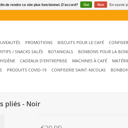
afin de rendre ce site plus fonctionnel. D'accord?
Oui
Non
En savoir p
UVEAUTÉS
PROMOTIONS
BISCUITS POUR LE CAFÉ
CONFISER
RITIFS / SNACKS SALÉS
BOTANICALS
BONBONS POUR LA BON
HYGIÈNE
CADEAUX D'ENTREPRISE
MACHINES À CAFÉ
MATÉRI
S
PRODUITS COVID-19
CONFISERIE SAINT-NICOLAS
BONBON
 pliés - Noir
€29,99