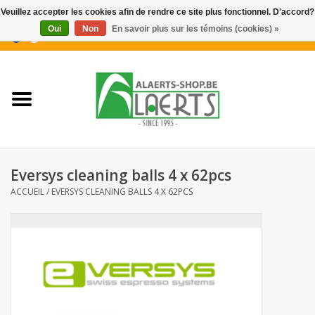
Veuillez accepter les cookies afin de rendre ce site plus fonctionnel. D'accord?
Oui
Non
En savoir plus sur les témoins (cookies) »
0 Articles - €0,00
Accueil
Nouveautés
Promotions
Eversys cleaning balls 4 x 62pcs
Biscuits pour le café
ACCUEIL
/
EVERSYS CLEANING BALLS 4 X 62PCS
Confiserie
Boissons
Biscuits apéritifs / Snacks salés