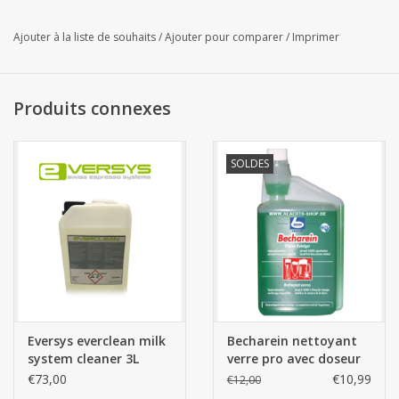
Ajouter à la liste de souhaits
/
Ajouter pour comparer
/
Imprimer
Produits connexes
SOLDES
Eversys everclean milk
Becharein nettoyant
system cleaner 3L
verre pro avec doseur
intégré 1L
€73,00
€10,99
€12,00