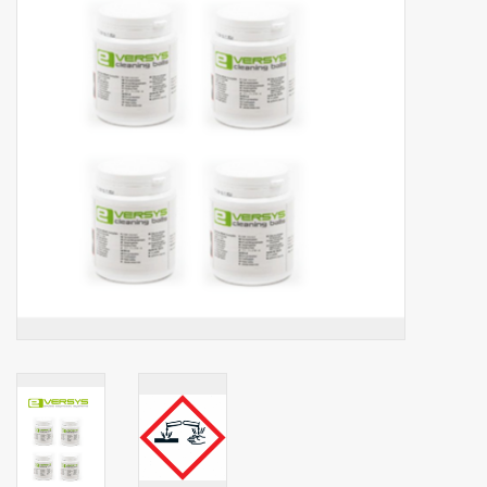
Botanicals
Bonbons pour la bonbonnière
Rouleaux de caisse thermiques
Produits d'hygiène
Cadeaux d'entreprise
Machines à café
Matériel d'emballage
Fournitures de bureau