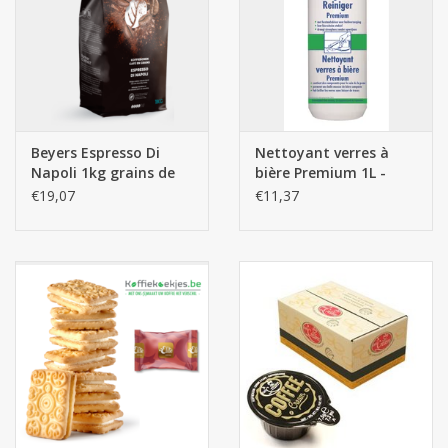
Beyers Espresso Di
Nettoyant verres à
Napoli 1kg grains de
bière Premium 1L -
café
Becher
€19,07
€11,37