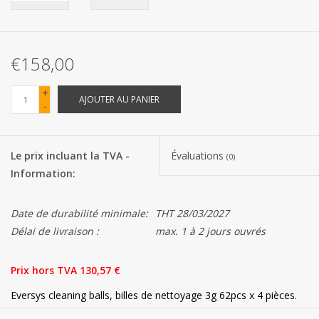
Les batteries
€158,00
Produits Covid-19
+
AJOUTER AU PANIER
-
Confiserie Saint-Nicolas
Bonbons de carnaval
Le prix incluant la TVA -
Évaluations
(0)
Information:
Cadeaux de Pâques
Date de durabilité minimale:
THT 28/03/2027
Marques
Délai de livraison :
max. 1 à 2 jours ouvrés
Prix ​​hors TVA 130,57 €
Eversys cleaning balls, billes de nettoyage 3g 62pcs x 4 pièces.