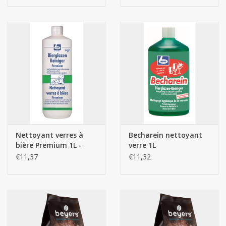
Nettoyant verres à
Becharein nettoyant
bière Premium 1L -
verre 1L
Becher
€11,37
€11,32