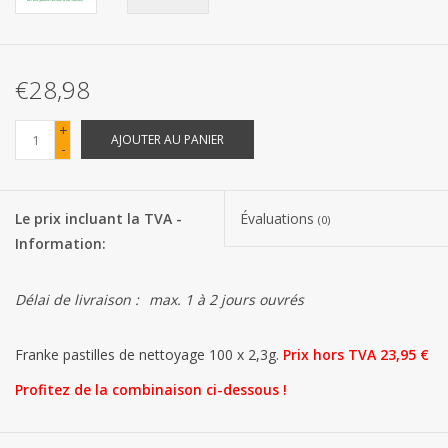
Les batteries
€28,98
Produits Covid-19
+
AJOUTER AU PANIER
-
Confiserie Saint-Nicolas
Bonbons de carnaval
Le prix incluant la TVA -
Évaluations
(0)
Information:
Cadeaux de Pâques
Délai de livraison :
max. 1 à 2 jours ouvrés
Marques
Franke pastilles de nettoyage 100 x 2,3g.
Prix ​​hors TVA 23,95 €
Profitez de la combinaison ci-dessous !