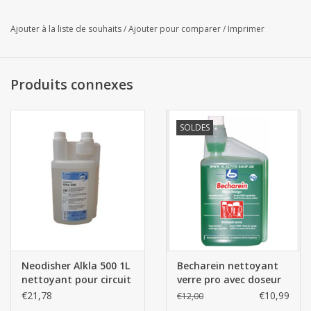
Ajouter à la liste de souhaits
/
Ajouter pour comparer
/
Imprimer
Produits connexes
SOLDES
Neodisher Alkla 500 1L
Becharein nettoyant
nettoyant pour circuit
verre pro avec doseur
à lait
intégré 1L
€21,78
€10,99
€12,00