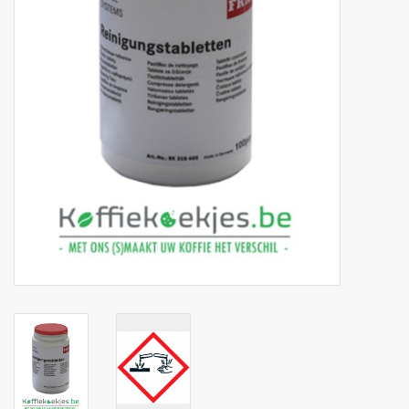
Botanicals
Bonbons pour la bonbonnière
Rouleaux de caisse thermiques
Produits d'hygiène
Cadeaux d'entreprise
Machines à café
Matériel d'emballage
Fournitures de bureau