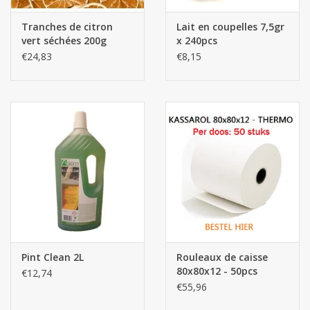
Tranches de citron
Lait en coupelles 7,5gr
vert séchées 200g
x 240pcs
€24,83
€8,15
Pint Clean 2L
Rouleaux de caisse
80x80x12 - 50pcs
€12,74
€55,96