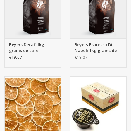
Beyers Decaf 1kg
Beyers Espresso Di
grains de café
Napoli 1kg grains de
café
€19,07
€19,07