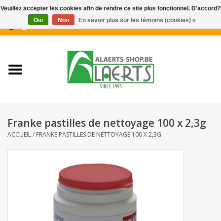
Veuillez accepter les cookies afin de rendre ce site plus fonctionnel. D'accord?
Oui
Non
En savoir plus sur les témoins (cookies) »
0 Articles - €0,00
Accueil
Nouveautés
Promotions
Franke pastilles de nettoyage 100 x 2,3g
Biscuits pour le café
ACCUEIL
/
FRANKE PASTILLES DE NETTOYAGE 100 X 2,3G
Confiserie
Boissons
Biscuits apéritifs / Snacks salés